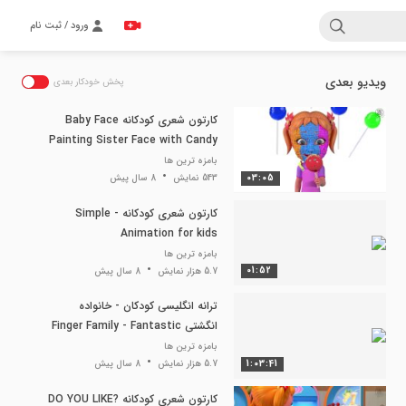
ورود / ثبت نام
ویدیو بعدی
پخش خودکار بعدی
کارتون شعری کودکانه Baby Face
Painting Sister Face with Candy
- Simple Animation for Kids
بامزه ترین ها
03:05
543 نمایش
8 سال پیش
کارتون شعری کودکانه - Simple
Animation for kids
بامزه ترین ها
01:52
5.7 هزار نمایش
8 سال پیش
ترانه انگلیسی کودکان - خانواده
انگشتی Finger Family - Fantastic
Songs for Children
بامزه ترین ها
1:03:41
5.7 هزار نمایش
8 سال پیش
کارتون شعری کودکانه DO YOU LIKE?