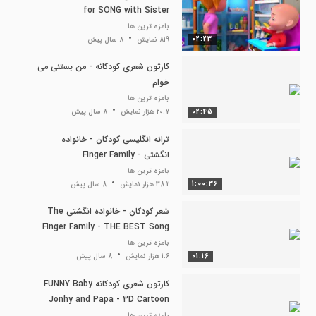
for SONG with Sister
بامزه ترین ها
02:23
819 نمایش
8 سال پیش
کارتون شعری کودکانه - من بستنی می
خوام
بامزه ترین ها
02:45
20.7 هزار نمایش
8 سال پیش
ترانه انگلیسی کودکان - خانواده
انگشتی Finger Family -
Educational Songs for Children
بامزه ترین ها
1:00:36
38.2 هزار نمایش
8 سال پیش
شعر کودکان - خانواده انگشتی The
Finger Family - THE BEST Song
for Children | LooLoo Kids
بامزه ترین ها
01:16
1.6 هزار نمایش
8 سال پیش
کارتون شعری کودکانه FUNNY Baby
Jonhy and Papa - 3D Cartoon
Animation for Children
بامزه ترین ها