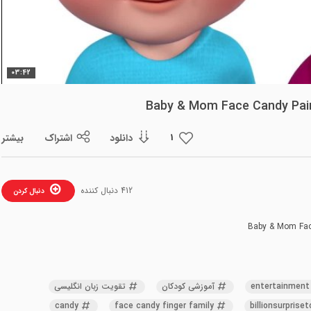
ویدیو
03:42
دانلود
اشتراک
بیشتر
1
412 دنبال کننده
دنبال کردن
entertainment
آموزشی کودکان
تقویت زبان انگلیسی
candy
face candy finger family
billionsurprise