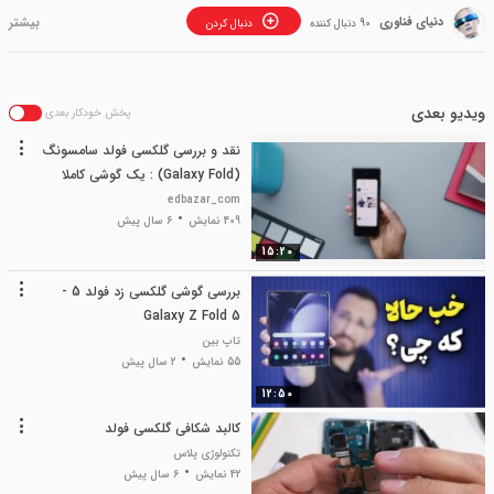
دنیای فناوری
90 دنبال کننده
دنبال کردن
ویدیو بعدی
پخش خودکار بعدی
نقد و بررسی گلکسی فولد سامسونگ
(Galaxy Fold) : یک گوشی کاملا
خاص!
edbazar_com
409 نمایش
6 سال پیش
15:20
بررسی گوشی گلکسی زد فولد 5 -
Galaxy Z Fold 5
تاپ بین
55 نمایش
2 سال پیش
12:50
کالبد شکافی گلکسی فولد
تکنولوژی پلاس
42 نمایش
6 سال پیش