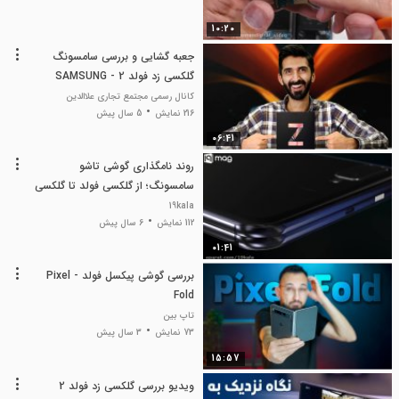
10:20
جعبه گشایی و بررسی سامسونگ
گلکسی زد فولد 2 - SAMSUNG
Galaxy Z Fold 2
کانال رسمی مجتمع تجاری علاالدین
216 نمایش
5 سال پیش
06:41
روند نامگذاری گوشی تاشو
سامسونگ؛ از گلکسی فولد تا گلکسی
زد فلیپ!
19kala
112 نمایش
6 سال پیش
01:41
بررسی گوشی پیکسل فولد - Pixel
Fold
تاپ بین
73 نمایش
3 سال پیش
15:57
ویدیو بررسی گلکسی زد فولد 2