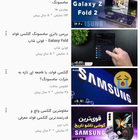
سامسونگ
بهترین ها
163 نمایش
5 سال پیش
14:20
بررسی باتری سامسونگ گلکسی فولد
Galaxy Fold - فونی شاپ
فونی شاپ
8 نمایش
5 سال پیش
04:42
گلکسی فولد، یا فاجعه ای تازه به
شرکت سامسونگ؟
ققنوس سافت
48 نمایش
7 سال پیش
05:51
مقاومترین گلکسی واچ و
قدرتمندترین گلکسی فولد معرفی
شدند
تاپ بین
19 نمایش
3 سال پیش
08:24