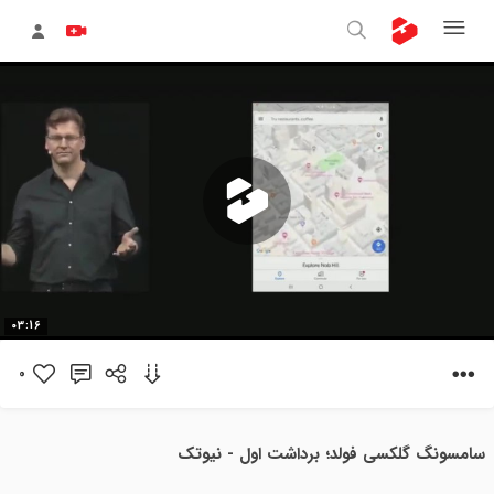
پخش
03:16
ویدیو
0
سامسونگ گلکسی فولد؛ برداشت اول - نیوتک