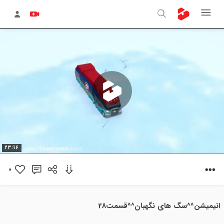
پخش
23:16
ویدیو
0
انیمیشن^^سگ های نگهبان^^قسمت28