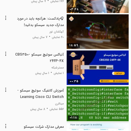
176 نمایش
7 سال پیش
03:38
🎧پادکست: هرآنچه باید در مورد
مدارک جدید سیسکو بدانید!
کهکشان نور
20 نمایش
7 سال پیش
18:59
آنباکس سوئیچ سیسکو CBS350-
24FP-4X
مسترشبکه
1 نمایش
1 سال پیش
00:35
آموزش کانفیگ سوئیچ سیسکو -
Learning Cisco CLI Switch
Configuration - میتالرن - لیندا
میتالرن
556 نمایش
8 سال پیش
01:18
معرفی مدارک شرکت سیسکو