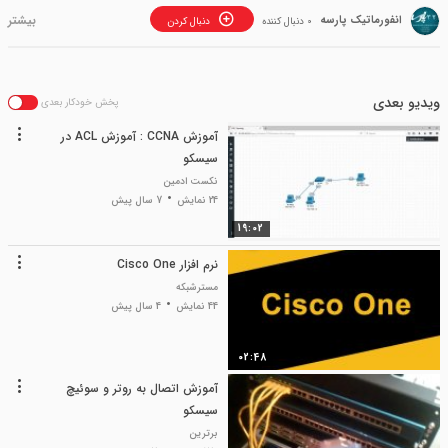
انفورماتیک پارسه
0 دنبال کننده
دنبال کردن
ویدیو بعدی
پخش خودکار بعدی
آموزش CCNA : آموزش ACL در
سیسکو
نکست ادمین
24 نمایش
7 سال پیش
19:02
نرم افزار Cisco One
مسترشبکه
44 نمایش
4 سال پیش
02:48
آموزش اتصال به روتر و سوئیچ
سیسکو
برترین