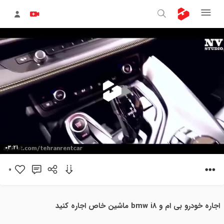
پخش
03:21
ویدیو
0
اجاره خودرو بی ام و bmw i8 ماشین خاص اجاره کنید