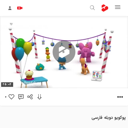
پخش
25:04
ویدیو
0
پوکویو دوبله فارسی