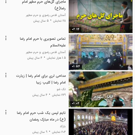
ماجرای گل‌های حرم مطهر امام
رضا(ع)
آستان قدس رضوی و حرم مطهر
28 نمایش
5 سال پیش
02:14
تماس تصویری با حرم امام رضا
علیه‌السلام
آستان قدس رضوی و حرم مطهر
1.5 هزار نمایش
4 سال پیش
01:54
مداحی لری برای امام رضا | زیارت
امام رضا | کلیپ زیبا
تک شو
269 نمایش
4 سال پیش
01:02
تایم لپس یک شب حرم امام رضا
(ع) در ماه مبارک رمضان
بارکد
204 نمایش
9 سال پیش