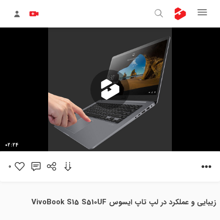
پخش
02:24
ویدیو
0
زیبایی و عملکرد در لپ تاپ ایسوس VivoBook S15 S510UF