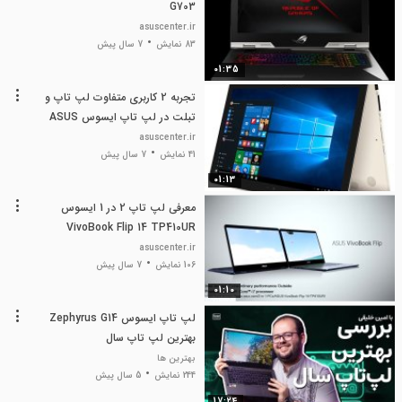
G703
asuscenter.ir
83 نمایش
7 سال پیش
01:35
تجربه 2 کاربری متفاوت لپ تاپ و
تبلت در لپ تاپ ایسوس ASUS
ZenBook Flip UX360CA
asuscenter.ir
41 نمایش
7 سال پیش
01:13
معرفی لپ تاپ 2 در 1 ایسوس
VivoBook Flip 14 TP410UR
asuscenter.ir
106 نمایش
7 سال پیش
01:10
لپ تاپ ایسوس Zephyrus G14
بهترین لپ تاپ سال
بهترین ها
244 نمایش
5 سال پیش
17:24