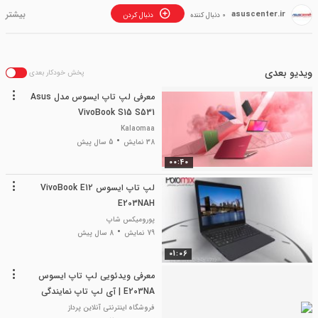
asuscenter.ir
0 دنبال کننده
دنبال کردن
ویدیو بعدی
پخش خودکار بعدی
معرفی لپ تاپ ایسوس مدل Asus
VivoBook S15 S531
Kalaomaa
38 نمایش
5 سال پیش
00:40
لپ تاپ ایسوس VivoBook E12
E203NAH
پورومیکس شاپ
79 نمایش
8 سال پیش
01:06
معرفی ویدئویی لپ تاپ ایسوس
E203NA | آی لپ تاپ نمایندگی
رسمی ایسوس ایران
فروشگاه اینترنتی آنلاین پرداز