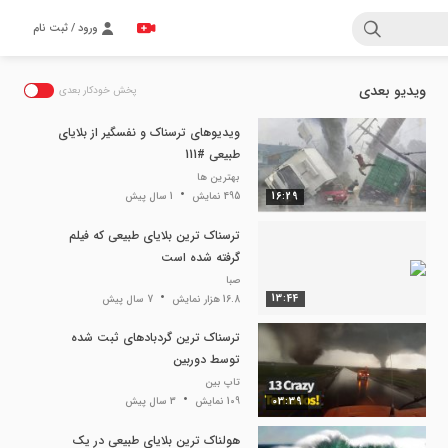
ورود / ثبت نام
ویدیو بعدی
پخش خودکار بعدی
ویدیوهای ترسناک و نفسگیر از بلایای
طبیعی #111
بهترین ها
16:29
495 نمایش
1 سال پیش
ترسناک ترین بلایای طبیعی که فیلم
گرفته شده است
صبا
13:44
16.8 هزار نمایش
7 سال پیش
ترسناک ترین گردبادهای ثبت شده
توسط دوربین
تاپ بین
03:39
109 نمایش
3 سال پیش
هولناک ترین بلایای طبیعی در یک