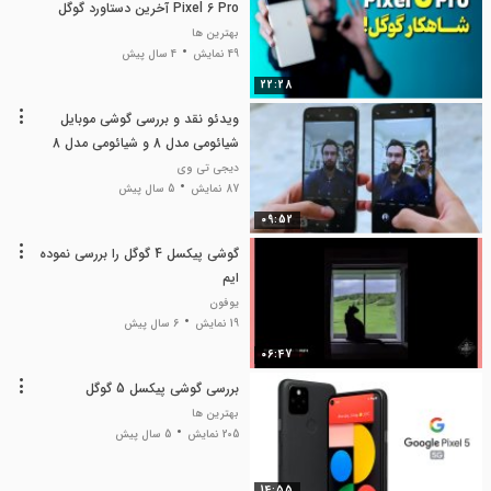
Pixel 6 Pro آخرین دستاورد گوگل
بهترین ها
49 نمایش
4 سال پیش
22:28
ویدئو نقد و بررسی گوشی موبایل
شیائومی مدل 8 و شیائومی مدل 8
پرو از رسانه موبونیوز
دیجی تی وی
87 نمایش
5 سال پیش
09:52
گوشی پیکسل 4 گوگل را بررسی نموده
ایم
یوفون
19 نمایش
6 سال پیش
06:47
بررسی گوشی پیکسل 5 گوگل
بهترین ها
205 نمایش
5 سال پیش
14:55