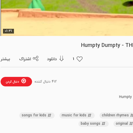
ویدیو
01:31
دانلود
اشتراک
بیشتر
1
412 دنبال کننده
دنبال کردن
songs for kids
music for kids
children rhymes
baby songs
original