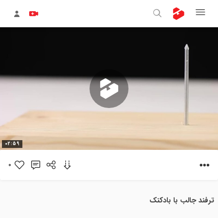
پخش
02:59
ویدیو
0
ترفند جالب با بادکنک