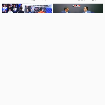
01:28
01:29
آمادگی کنکور دکتری
آمادگی تیم "دپورتیو آلاوز" برای فصل
جدید
موسسه ماهان
51 نمایش
8 سال پیش
دیدنی ها
8 نمایش
8 سال پیش
1:03:34
01:37
دفترچه کنکور ریاضی فیزیک ۹۸ حل
جلسه چهارم | آخرین امید برای ظهور:
تشریحی از علی هاشمی
اصلاح مدیریت در خانواده و جامعه
علی هاشمی | معلم ریاضی
من انقلابی ام
14 نمایش
7 سال پیش
14 نمایش
6 سال پیش