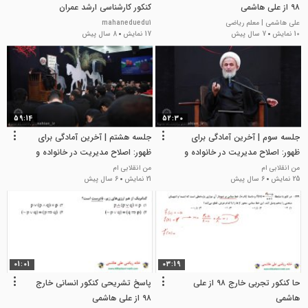
۹۸ از علی هاشمی
کنکور کارشناسی ارشد عمران
علی هاشمی | معلم ریاضی
mahaneduedu1
10 نمایش
7 سال پیش
17 نمایش
8 سال پیش
59:14
52:30
جلسه سوم | آخرین آمادگی برای
جلسه هشتم | آخرین آمادگی برای
ظهور: اصلاح مدیریت در خانواده و
ظهور: اصلاح مدیریت در خانواده و
جامعه
جامعه
من انقلابی ام
من انقلابی ام
25 نمایش
6 سال پیش
21 نمایش
6 سال پیش
01:01
03:19
حا کنکور تجربی خارج ۹۸ از علی
پاسخ تشریحی کنکور انسانی خارج
هاشمی
۹۸ از علی هاشمی