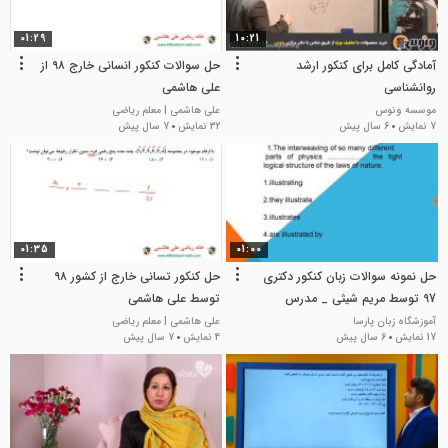
01:29
10:21
آمادگی کامل برای کنکور ارشد
حل سوالات کنکور انسانی خارج ۹۸ از
روانشناسی
علی هاشمی
موسسه ونوس
علی هاشمی | معلم ریاضی
7 نمایش
6 سال پیش
32 نمایش
7 سال پیش
01:35
01:00
حل نمونه سوالات زبان کنکور دکتری
حل کنکور تسانی خارج از کشور ۹۸
97 توسط مریم شیثی _ مدرس
توسط علی هاشمی
اختصاصی زبانPHD
آموزشگاه زبان پارسا
علی هاشمی | معلم ریاضی
17 نمایش
6 سال پیش
4 نمایش
7 سال پیش