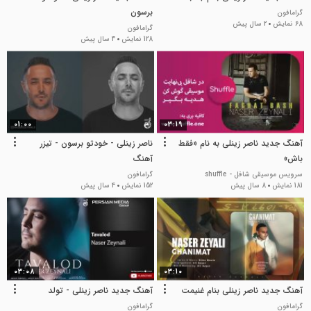
برسون
گرامافون
68 نمایش
2 سال پیش
گرامافون
128 نمایش
4 سال پیش
01:00
03:19
آهنگ جدید ناصر زینلی به نام «فقط
ناصر زینلی - خودتو برسون - تیزر
باش»
آهنگ
سرویس موسیقی شافل - shuffle
گرامافون
181 نمایش
8 سال پیش
152 نمایش
4 سال پیش
03:08
03:10
آهنگ جدید ناصر زینلی بنام غنیمت
آهنگ جدید ناصر زینلی - تولد
گرامافون
گرامافون