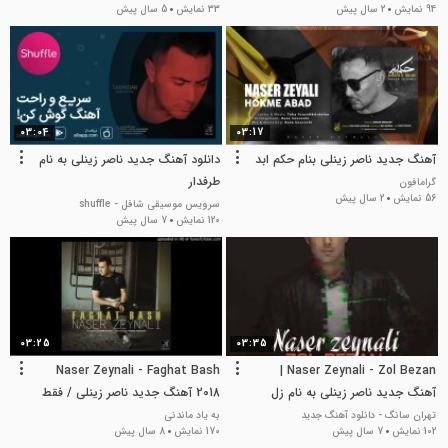
94 نمایش
2 سال پیش
33 نمایش
5 سال پیش
03:04
03:17
آهنگ جدید ناصر زینلی بنام حکم ابد
دانلود آهنگ جدید ناصر زینلی به نام
طرفدار
گرامافون
56 نمایش
2 سال پیش
سرویس موسیقی شافل - shuffle
120 نمایش
7 سال پیش
03:25
03:35
Naser Zeynali - Faghat Bash
Naser Zeynali - Zol Bezan |
آهنگ جدید ناصر زینلی به نام زل
2018 آهنگ جدید ناصر زینلی / فقط
بزن
باش
تهران سانگ - دانلود آهنگ جدید
به یاد ماندنی
102 نمایش
7 سال پیش
170 نمایش
8 سال پیش