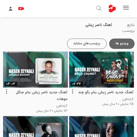
نتایج
آهنگ ناصر زینلی
برچسب:
ویدیو ها
برچسب‌های مشابه
03:03
02:34
آهنگ جدید ناصر زینلی بنام بگو چند
آهنگ جدید ناصر زینلی بنام جنگل
موهات
گرامافون
75 نمایش
2 سال پیش
گرامافون
83 نمایش
2 سال پیش