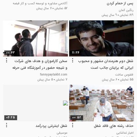
پس از حمام کردن
آکادمی مشاوره و توسعه کسب و کار قبضه
52 نمایش
7 سال پیش
رنگین کمان
619 نمایش
9 سال پیش
00:43
11:24
شغل دوم هنرمندان مشهور و محبوب
سخن کاراموزان و هدف های شرکت
ایرانی که برایتان جالب است
و نتیجه حضور در آموزشگاه فنی حرفه
ای
ققنوس سافت
fannypaytakht.com
55 نمایش
6 سال پیش
7 نمایش
5 سال پیش
04:25
00:52
حذف رشته های فاقد شغل
شغل اینترنتی پردرآمد
اخبار تماشایی
موسیقی