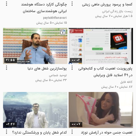
کمجا و پرسود پرورش ماهی زینتی
چگونگی کارکرد دستگاه هوشمند
ایرانی هوشمندسازی ساختمان
زیست بازار زندگی ایرانی
1.5 هزار نمایش
7 سال پیش
paytakhtfanavari
15 نمایش
5 سال پیش
21:55
00:02
پاورپوینت اهمیت کتاب و کتابخوانی
پولسازترین شغل های دنیا
در 49 اسلاید قابل ویرایش
توحید شجاعی
33 نمایش
5 سال پیش
کافه فایل
87 نمایش
6 سال پیش
02:47
00:07
اهمیت جنس حوله در آرامش نوزاد
کدام شغل پایان و ورشکستگی ندارد؟