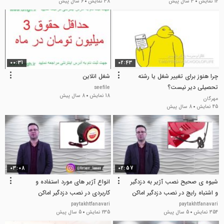
12 نمایش
3 سال پیش
38 نمایش
6 سال پیش
00:31
02:43
چرا هنوز برای تغییر شغل یا رشته
شغل انلاین
تحصیلی دیر نیست؟
seefile
18 نمایش
8 سال پیش
مهرگان
45 نمایش
8 سال پیش
03:08
02:57
شیوه ی صحیح نصب آژیر به دزدگیر
انواع آژیر های مورد استفاده و
و اشتباه رایج در نصب دزدگیر اماکن
کاربردی در نصب دزدگیر اماکن
paytakhtfanavari
paytakhtfanavari
354 نمایش
5 سال پیش
235 نمایش
5 سال پیش