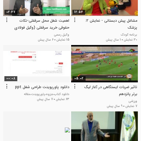
02:47
12:54
مشاغل پیش دبستانی - نمایش 2:
اهمیت شغل محل سرقفلی-نکات
پزشک
حقوقی خرید سرقفلی (وکیل فولادی
استاد دعاوی سرقفلی)
برنامه کودک
وکیل رسمی
30 نمایش
1 سال پیش
15 نمایش
6 سال پیش
00:08
05:02
تاثیر ضربات ایستگاهی در آغاز لیگ
دانلود پاورپوینت طراحی شغل ppt
برتر پانزدهم
دانلود کتاب،جزوه،پاورپوینت،مقاله
63 نمایش
7 سال پیش
ورزشی
7 نمایش
9 سال پیش