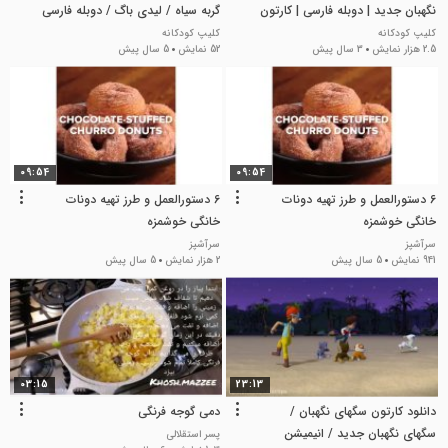
نگهبان جدید | دوبله فارسی | کارتون
گربه سیاه / لیدی باگ / دوبله فارسی
سگهای نگهبان
/ هوای طوفانی
کلیپ کودکانه
کلیپ کودکانه
2.5 هزار نمایش
3 سال پیش
52 نمایش
5 سال پیش
09:54
09:54
6 دستورالعمل و طرز تهیه دونات
6 دستورالعمل و طرز تهیه دونات
خانگی خوشمزه
خانگی خوشمزه
سرآشپز
سرآشپز
941 نمایش
5 سال پیش
2 هزار نمایش
5 سال پیش
03:15
23:13
دانلود کارتون سگهای نگهبان /
دمی گوجه فرنگی
سگهای نگهبان جدید / انیمیشن
پسر استقلالی