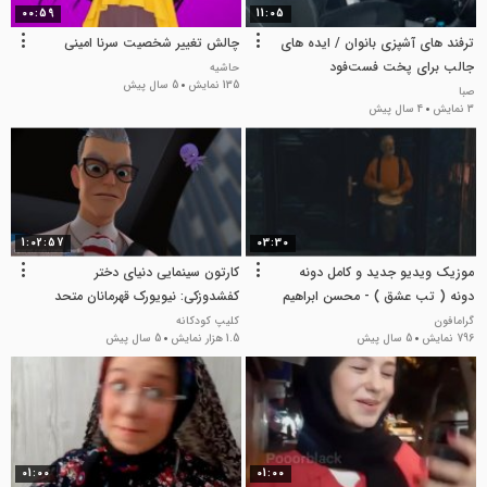
00:59
11:05
ترفند های آشپزی بانوان / ایده های
چالش تغییر شخصیت سرنا امینی
جالب برای پخت فست‌فود
حاشیه
135 نمایش
5 سال پیش
صبا
3 نمایش
4 سال پیش
1:02:57
03:30
موزیک ویدیو جدید و کامل دونه
کارتون سینمایی دنیای دختر
دونه ( تب عشق ) - محسن ابراهیم
کفشدوزکی: نیویورک قهرمانان متحد
زاده
2020
گرامافون
کلیپ کودکانه
796 نمایش
5 سال پیش
1.5 هزار نمایش
5 سال پیش
01:00
01:00