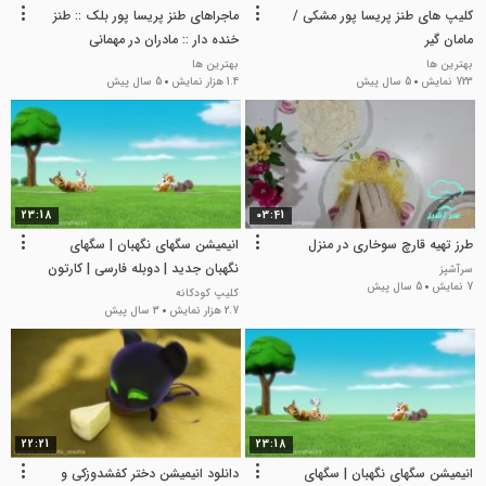
کلیپ های طنز پریسا پور مشکی /
ماجراهای طنز پریسا پور بلک :: طنز
مامان گیر
خنده دار :: مادران در مهمانی
بهترین ها
بهترین ها
723 نمایش
5 سال پیش
1.4 هزار نمایش
5 سال پیش
23:18
03:41
طرز تهیه قارچ سوخاری در منزل
انیمیشن سگهای نگهبان | سگهای
نگهبان جدید | دوبله فارسی | کارتون
سرآشپز
7 نمایش
5 سال پیش
سگهای نگهبان
کلیپ کودکانه
2.7 هزار نمایش
3 سال پیش
22:21
23:18
انیمیشن سگهای نگهبان | سگهای
دانلود انیمیشن دختر کفشدوزکی و