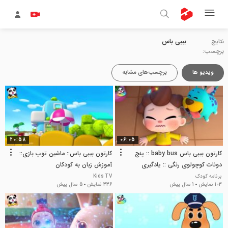
نتایج
بببی باس
برچسب:
ویدیو ها
برچسب‌های مشابه
20:58
06:05
کارتون بیبی باس baby bus :: پنج
کارتون بیبی باس:: ماشین توپ بازی::
دونات کوچولوی رنگی :: یادگیری
آموزش زبان به کودکان
اعداد به انگلیسی
برنامه کودک
Kids TV
103 نمایش
1 سال پیش
336 نمایش
5 سال پیش