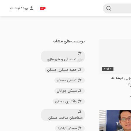
ورود / ثبت نام
برچسب‌های مشابه
وزارت مسکن و شهرسازی
00:20
حمید عسکری مسکن
وری میشه ته
تعاونی مسکن
ی؟
مسکن جوانان
واگذاری مسکن
متقاضیان ساخت مسکن
مسکن نباشید