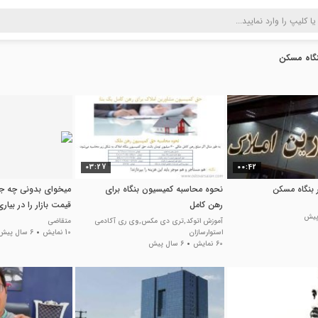
نگاه مسکن
03:27
00:42
نحوه محاسبه کمیسیون بنگاه برای
میخوای بدونی چه ج
رهن کامل
قیمت بازار را در بیار
آموزش اتوکد‚تری دی مکس‚وی ری آکادمی
متقاضی
استوارسازان
10 نمایش
6 سال پیش
60 نمایش
6 سال پیش