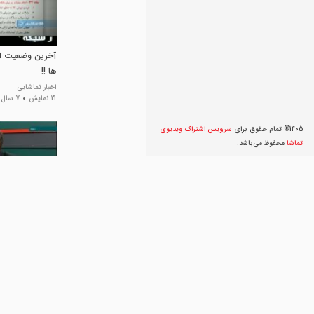
آخرین وضعیت از 
ها !!
اخبار تماشایی
21 نمایش
7 سال پیش
1405© تمام حقوق برای
سرویس اشتراک ویديوی
تماشا
محفوظ می‌‌باشد.
برنامه های دول
مسکن در دو سال
پرتال جامع بازآفری
6 نمایش
7 سال پیش