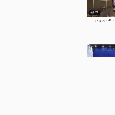
05:31
نگاه باربری در
04:34
مسکن