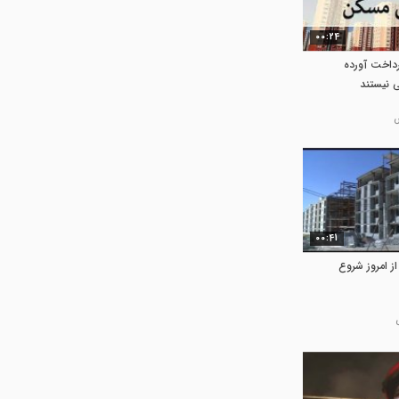
00:24
رداخت آورده
 نیستند
00:41
ز امروز شروع