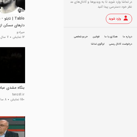
در تماشا وارد شوید تا به ویدیو‌ها و کانال‌های مد
نظر خود دسترسی پیدا کنید
Tablo | تابلو
وارد شوید
دارهای مسکن از
میرادو
درباره ما
همکاری با ما
قوانین
حریم شخصی
12 نمایش
7 سال پیش
درخواست کانال رسمی
لوگوی تماشا
بنگاه مشدی عباد
tanzdl.ir
150 نمایش
8 سال پیش