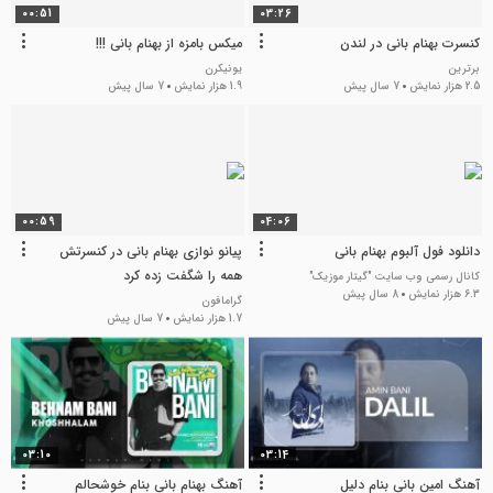
00:51
03:26
کنسرت بهنام بانی در لندن
میکس بامزه از بهنام بانی !!!
برترین
یونیکرن
2.5 هزار نمایش
7 سال پیش
1.9 هزار نمایش
7 سال پیش
00:59
04:06
دانلود فول آلبوم بهنام بانی
پیانو نوازی بهنام بانی در کنسرتش
همه را شگفت زده کرد
کانال رسمی وب سایت "گیتار موزیک"
6.3 هزار نمایش
8 سال پیش
گرامافون
1.7 هزار نمایش
7 سال پیش
03:10
03:14
آهنگ امین بانی بنام دلیل
آهنگ بهنام بانی بنام خوشحالم