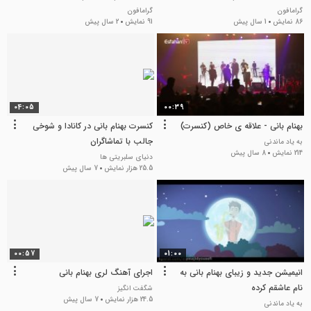
گرامافون
گرامافون
86 نمایش
1 سال پیش
91 نمایش
2 سال پیش
04:05
00:39
بهنام بانی - علاقه ی خاص (کنسرت)
کنسرت بهنام بانی در کانادا و شوخی
جالب با تماشاگران
به یاد ماندنی
214 نمایش
8 سال پیش
دنیای سلبریتی ها
25.5 هزار نمایش
7 سال پیش
00:57
01:00
انیمیشن جدید و زیبای بهنام بانی به
اجرای آهنگ لری بهنام بانی
نام عاشقم کرده
شگفت انگیز
24.5 هزار نمایش
7 سال پیش
به یاد ماندنی