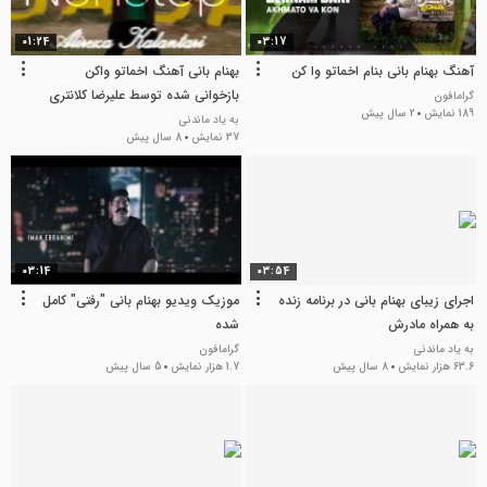
01:24
03:17
آهنگ بهنام بانی بنام اخماتو وا کن
بهنام بانی آهنگ اخماتو واکن
بازخوانی شده توسط علیرضا کلانتری
گرامافون
189 نمایش
2 سال پیش
به یاد ماندنی
37 نمایش
8 سال پیش
03:14
03:54
اجرای زیبای بهنام بانی در برنامه زنده
موزیک ویدیو بهنام بانی "رفتی" کامل
به همراه مادرش
شده
به یاد ماندنی
گرامافون
63.6 هزار نمایش
8 سال پیش
1.7 هزار نمایش
5 سال پیش