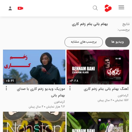
نتایج
بهنام بانی بنام زخم کاری
برچسب:
ویدیو ها
برچسب‌های مشابه
05:41
03:28
آهنگ بهنام بانی بنام زخم کاری
موزیک ویدیو زخم کاری با صدای
بهنام بانی
گرامافون
157 نمایش
2 سال پیش
گرامافون
9.4 هزار نمایش
4 سال پیش