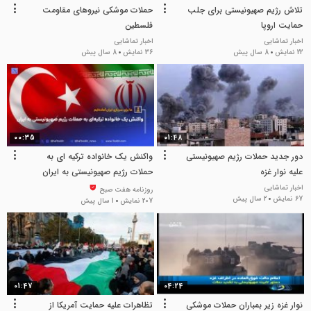
تلاش رژیم صهیونیستی برای جلب
حملات موشکی نیروهای مقاومت
حمایت اروپا
فلسطین
اخبار تماشایی
اخبار تماشایی
22 نمایش
8 سال پیش
36 نمایش
8 سال پیش
00:35
01:48
دور جدید حملات رژیم صهیونیستی
واکنش یک خانواده ترکیه ای به
علیه نوار غزه
حملات رژیم صهیونیستی به ایران
اخبار تماشایی
روزنامه هفت صبح
67 نمایش
2 سال پیش
207 نمایش
1 سال پیش
01:47
04:24
نوار غزه زیر بمباران حملات موشکی
تظاهرات علیه حمایت آمریکا از