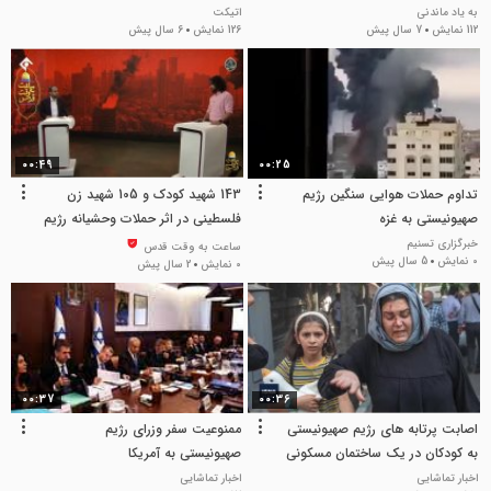
به یاد ماندنی
اتیکت
112 نمایش
7 سال پیش
126 نمایش
6 سال پیش
00:49
00:25
تداوم حملات هوایی سنگین رژیم
143 شهید کودک و 105 شهید زن
صهیونیستی به غزه
فلسطینی در اثر حملات وحشیانه رژیم
صهیونیستی به فلسطین
خبرگزاری تسنیم
ساعت به وقت قدس
0 نمایش
5 سال پیش
0 نمایش
2 سال پیش
00:37
00:36
اصابت پرتابه های رژیم صهیونیستی
ممنوعیت سفر وزرای رژیم
به کودکان در یک ساختمان مسکونی
صهیونیستی به آمریکا
در تهران
اخبار تماشایی
اخبار تماشایی