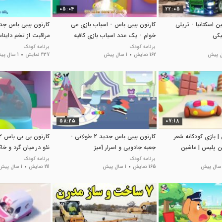
05:04
22:05
 اسکتانیا - تریلی
کارتون بیبی باس - اسباب بازی می
یکی
خوام - یک عدد اسباب بازی کافیه
مراقبت از تخم دایناس
بیبی باس
برنامه کودک
برنامه کودک
162 نمایش
1 سال پیش
437 نمایش
1 سال پیش
58:25
07:18
| بازی کودکانه شعر
کارتون بیبی باس جدید 2 طولانی -
ن پلیس | ماشین
جعبه جادویی و اسرار آمیز
نئو در میان گرد و خا
بیبی باس
برنامه کودک
برنامه کودک
165 نمایش
1 سال پیش
211 نمایش
1 سال پیش