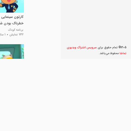
کارتون سینمایی 
خطرناک بودن شی
سلامت
برنامه کودک
732 نمایش
1 سال پیش
1405© تمام حقوق برای
سرویس اشتراک ویديوی
تماشا
محفوظ می‌‌باشد.
کارتون جدید بیب
ماشین بازی کودکا
برنامه کودک
1.3 هزار نمایش
1 سال پیش