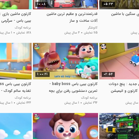
10:08
05:23
 سنگین با ماشین
قدرتمندترین و عظیم ترین ماشین
کارتون ماشین بازی :
آلات ساخت و ساز
بیبی باس - سرگرمی -
کاوشگر
برنامه کودک
115 نمایش
4 سال پیش
828 نمایش
1 سال پیش
1:00:21
02:54
 جدید : پنج دونات
کارتون بیبی باس baby boss -
کارتون و انیمیشن
تمرین دستشویی رفتن برای بچه
تغذیه سالم کودک - 
کوچولوها
سبزیجات
برنامه کودک
برنامه کودک
294 نمایش
1 سال پیش
234 نمایش
1 سال پیش