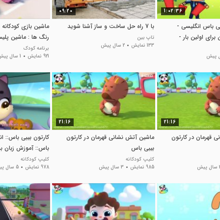
09:20
1:02:36
بی باس انگلیسی -
با 7 راه حل ساخت و ساز آشنا شوید
ماشین بازی کودکانه 
 برای اولین بار -
رنگ ها : ماشین پل
تاپ بین
133 نمایش
2 سال پیش
آمبولانس
برنامه کودک
921 نمایش
1 سال پیش
21:16
21:16
 قهرمان در کارتون
ماشین آتش نشانی قهرمان در کارتون
کارتون بیبی باس:: ا
بیبی باس
باس:: آموزش زبان به
کلیپ کودکانه
کلیپ کودکانه
پیش
985 نمایش
3 سال پیش
978 نمایش
5 سال پیش