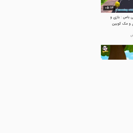
05:13
ی باس : بازی و
ی و مک کویین
18:36
یبی باس جدید::