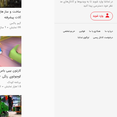
در تماشا وارد شوید تا به ویدیو‌ها و کانال‌های مد
نظر خود دسترسی پیدا کنید
ساخت و ساز های
وارد شوید
آلات پیشرفته
گیم باکس
261 نمایش
9 سال پیش
درباره ما
همکاری با ما
قوانین
حریم شخصی
درخواست کانال رسمی
لوگوی تماشا
کارتون بیبی باس
کوچولوی رنگی - 
بیبی باس
برنامه کودک
1.5 هزار نمایش
1 سال پیش