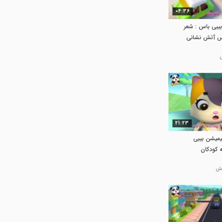
04:36
بیبی باس : شعر
یس آتش نشانی
21:23
نیمیشن بیبی
 کودکان