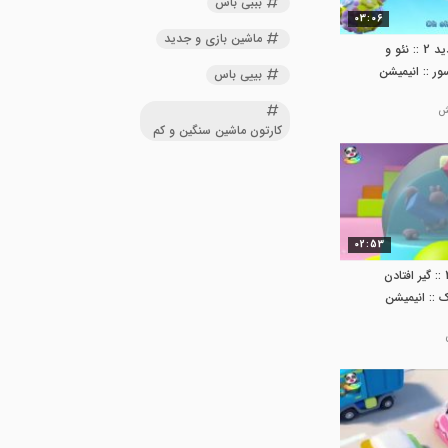
بببی باس
03:06
ماشین بازی و جدید
کارتون بیبی باس جدید 2 :: نئو و
ور :: انیمیشن
بییی باس
کارتون ماشین سنگین و کم
02:53
کارتون بی بی باس 2 :: گیر افتادن
ک :: انیمیشن