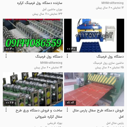
سازنده دستگاه رول فرمینگ کرکره
MHMrollforming
12 نمایش
6 سال پیش
ذوزنقه
بوران ماشین آمل
134 نمایش
7 سال پیش
00:30
00:30
دستگاه رول فرمینگ
دستگاه رول فرمینگ
ماشین سازی رول فرمینگ
MHMrollforming
25 نمایش
6 سال پیش
24 نمایش
6 سال پیش
00:26
01:02
فروش دستگاه طرح سفال پارس متال
ساخت و فروش دستگاه ورق طرح
امل
سفال کرکره شیروانی
(قریشی)09111227487
پارس متال امل
بهزاد قریشی