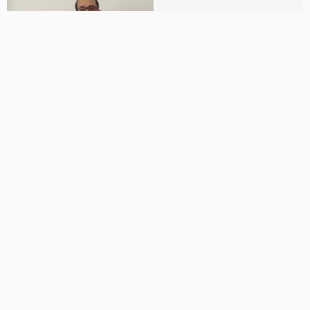
04:43
02:04
بازار سیر در دست دلالان !؟
علت افزایش قیمت دلار
اخبار تماشایی
شالکه
28 نمایش
6 سال پیش
392 نمایش
8 سال پیش
05:12
02:26
ریزش نرخ دلار
راهنمای تشخیص دلار تقلبی از اصل
اخبار تماشایی
رنگین کمان
42 نمایش
3 سال پیش
9.3 هزار نمایش
7 سال پیش