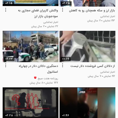
02:15
02:25
بازار ارز و سکه همچنان رو به کاهش
واکنش کاربران فضای مجازی به
سودجویان بازار ارز
اخبار تماشایی
213 نمایش
7 سال پیش
اخبار تماشایی
32 نمایش
7 سال پیش
02:23
00:19
از دلالان کسی فروشنده دلار نیست
دستگیری دلالان دلار در چهارراه
استانبول
اخبار تماشایی
212 نمایش
7 سال پیش
روزنامه هفت صبح
727 نمایش
8 سال پیش
02:28
01:46