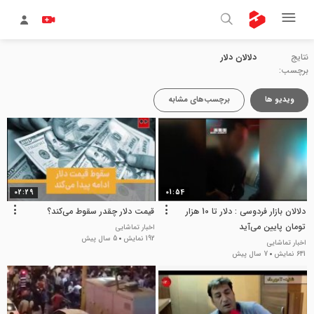
نتایج
دلالان دلار
برچسب:
ویدیو ها
برچسب‌های مشابه
02:29
01:54
دلالان بازار فردوسی : دلار تا 10 هزار
قیمت دلار چقدر سقوط می‌کند؟
تومان پایین می‌آید
اخبار تماشایی
192 نمایش
5 سال پیش
اخبار تماشایی
641 نمایش
7 سال پیش