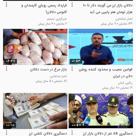
دلالان بازار ارز می گویند دلار تا 10
قرارداد رسمی رویای کارمندان و
هزار تومان هم پایین می آید
کابوس دلالان!
اخبار تماشایی
خبرگزاری تسنیم
149 نمایش
7 سال پیش
2 نمایش
4 سال پیش
04:37
01:53
قوانین عجیب و محدود کننده روشن
بازار مرغ در دست دلالان
دلان در ایران
اخبار تماشایی
89 نمایش
5 سال پیش
رنگین کمان
19 نمایش
7 سال پیش
00:18
00:57
دستگیری 85 نفر از دلالان بازار ارز
دستگیری دلالان تلفنی ارز