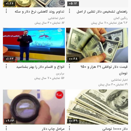
01:26
05:12
راهنمای تشخیص دلار تقلبی از اصل
تداوم روند کاهشی نرخ دلار و سکه
رنگین کمان
اخبار تماشایی
9.3 هزار نمایش
7 سال پیش
82 نمایش
3 سال پیش
01:23
00:28
قیمت دلار توافقی 29 هزار و 950
انواع و اقسام دلار را بهتر بشناسید
تومان
برترین
56 نمایش
7 سال پیش
اخبار تماشایی
29 نمایش
4 سال پیش
09:23
00:39
دلار 10000 تومانی
مراحل چاپ دلار