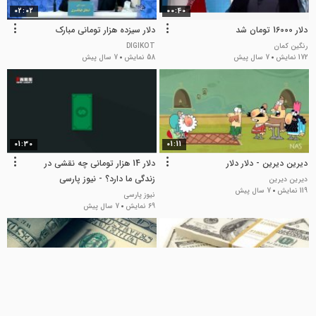
02:02
00:40
دلار 16000 تومان شد
دلار سیزده هزار تومانی مبارک
رنگین کمان
DIGIKOT
172 نمایش
7 سال پیش
58 نمایش
7 سال پیش
01:30
01:11
دیرین دیرین - دلار دلار
دلار 14 هزار تومانی چه نقشی در
زندگی ما دارد؟ - نیوز پارسی
دیرین دیرین
119 نمایش
7 سال پیش
نیوز پارسی
69 نمایش
7 سال پیش
00:45
01:56
نظرات مردم راجع به نوسانات قیمت
برداشته شدن ممنوعیت فروش دلار با