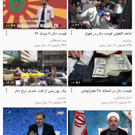
00:58
01:39
ادامه کاهش قیمت دلار در اهواز
قیمت دلار 7 مرداد 97
برترین
پسر استقلالی
295 نمایش
7 سال پیش
445 نمایش
8 سال پیش
02:01
00:56
قیمت دلار در آستانه 28 هزارتومان
یک روز پس از افت شدید نرخ دلار
اخبار تماشایی
برترین
40 نمایش
4 سال پیش
172 نمایش
7 سال پیش