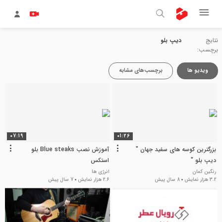
نتایج
دیپ بلو
برچسب:
ویدیو ها
برچسب‌های مشابه
07:19
01:26
بزرگترین کوسه های سفید جهان "
آموزش نصب Blue steaks بلو
دیپ بلو "
استکس
رنگین کمان
انرژی ها
3.2 هزار نمایش
8 سال پیش
2.6 هزار نمایش
7 سال پیش