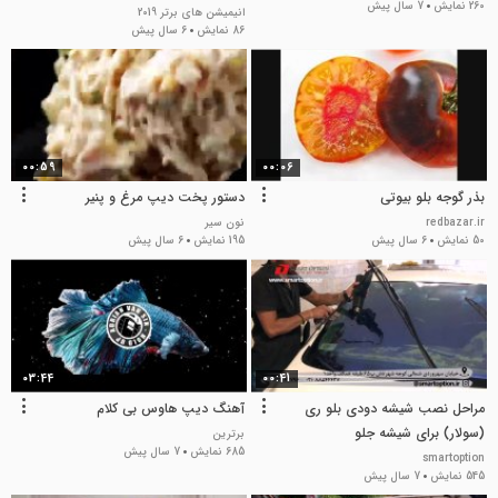
260 نمایش
7 سال پیش
منتشر شد
انیمیشن های برتر 2019
86 نمایش
6 سال پیش
00:59
00:06
بذر گوجه بلو بیوتی
دستور پخت دیپ مرغ و پنیر
redbazar.ir
نون سیر
50 نمایش
6 سال پیش
195 نمایش
6 سال پیش
03:44
00:41
مراحل نصب شیشه دودی بلو ری
آهنگ دیپ هاوس بی کلام
(سولار) برای شیشه جلو
برترین
685 نمایش
7 سال پیش
smartoption
545 نمایش
7 سال پیش