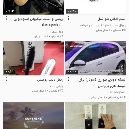
06:03
00:30
تستر ادکلن بلو شنل
بررسی و تست میکروفن استودیویی
Blue Spark SL
رویال عطر - تستر ادکلن زنانه و مردانه
35 نمایش
6 سال پیش
صدا استور
85 نمایش
6 سال پیش
00:13
00:30
شیشه دودی بلو ری (سولار) برای
ریمل دیپ رومنس
شیشه های برلیانس
ارایشی بانه
375 نمایش
6 سال پیش
smartoption
1.6 هزار نمایش
7 سال پیش