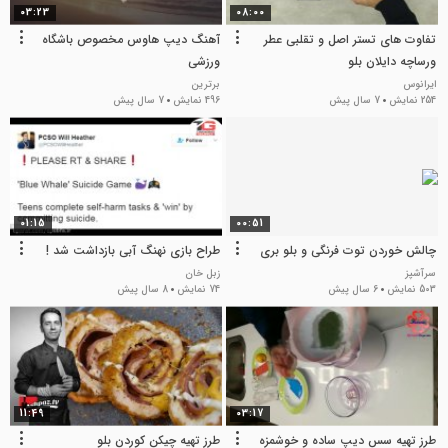
03:23
08:00
تفاوت های تستر اصل و تقلبی عطر
آهنگ دیپ هاوس مخصوص باشگاه
ورساچه دایلان بلو
ورزشی
ایرانوس
برترین
254 نمایش
7 سال پیش
496 نمایش
7 سال پیش
01:15
00:51
چالش خوردن توت فرنگی و بلو بری
طراح بازی نهنگ آبی بازداشت شد !
سرآشپز
زبل خان
503 نمایش
6 سال پیش
74 نمایش
8 سال پیش
11:49
03:17
طرز تهیه سس دیپ ساده و خوشمزه
طرز تهیه چیکن کوردن بلو