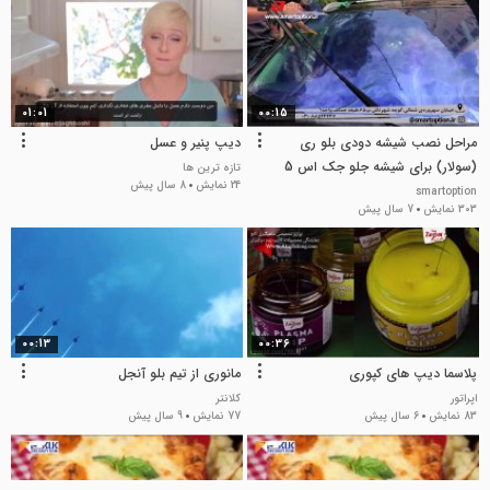
01:01
00:15
مراحل نصب شیشه دودی بلو ری
دیپ پنیر و عسل
(سولار) برای شیشه جلو جک اس 5
تازه ترین ها
24 نمایش
8 سال پیش
smartoption
303 نمایش
7 سال پیش
00:13
00:36
پلاسما دیپ های کپوری
مانوری از تیم بلو آنجل
اپراتور
کلانتر
83 نمایش
6 سال پیش
77 نمایش
9 سال پیش