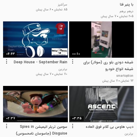
با پنیر فتا
سرآشپز
85 نمایش
6 سال پیش
درهم برهم
205 نمایش
7 سال پیش
04:43
00:10
شیشه دودی بلو ری (سولار) برای
Deep House - September Rain
شیشه انواع خودرو
برترین
70 نمایش
7 سال پیش
smartoption
72 نمایش
7 سال پیش
02:37
03:35
دیپ هاوس بی کلام فوق العاده
سومین تریلر انیمیشن Spies in
Disguise (جاسوسان نامحسوس)
برترین