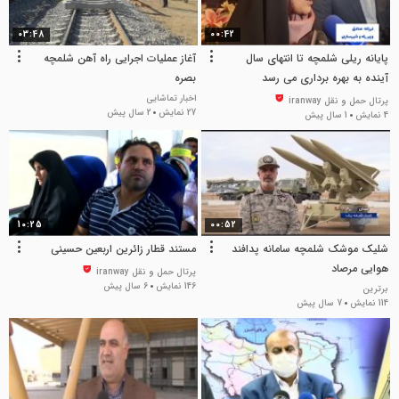
03:48
00:42
پایانه ریلی شلمچه تا انتهای سال
آغاز عملیات اجرایی راه آهن شلمچه
آینده به بهره برداری می رسد
بصره
اخبار تماشایی
پرتال حمل و نقل iranway
27 نمایش
2 سال پیش
4 نمایش
1 سال پیش
10:25
00:52
شلیک موشک شلمچه سامانه پدافند
مستند قطار زائرین اربعین حسینی
هوایی مرصاد
پرتال حمل و نقل iranway
146 نمایش
6 سال پیش
برترین
114 نمایش
7 سال پیش