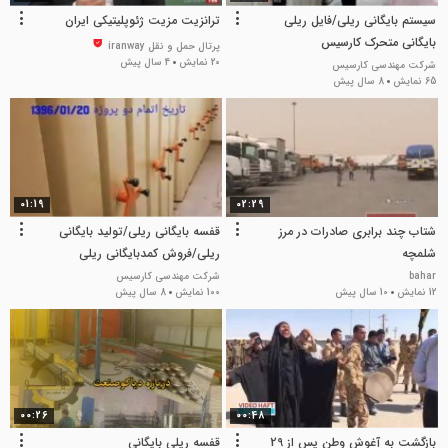
سیستم بایگانی ریلی/فایل ریلی
ترانزیت مزیت ژئوپلیتیکی ایران
بایگانی متحرک کارسیس
پرتال حمل و نقل iranway
20 نمایش
4 سال پیش
شرکت مهندسی کارسیس
65 نمایش
8 سال پیش
01:19
02:29
شتاب چند برابری صادرات در مرز
قفسه بایگانی ریلی/تولید بایگانی
شلمچه
ریلی/فروش کمدبایگانی ریلی
مهندسی کارسیس
bahar
شرکت مهندسی کارسیس
12 نمایش
10 سال پیش
100 نمایش
8 سال پیش
00:26
00:48
بازگشت به آغوش وطن پس از 29
قفسه ریلی بایگانی