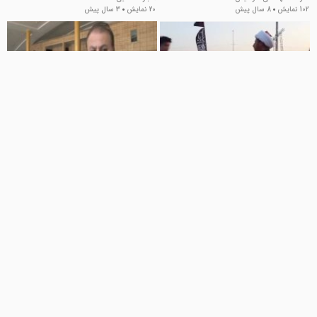
102 نمایش
8 سال پیش
20 نمایش
3 سال پیش
01:53
01:06
خدمت یاوران رضوی به زائران
چیزی تا بیقراری دل‌های عاشق
حسینی در مرز شلمچه
نمانده
asghar
آستان قدس رضوی و حرم مطهر
19 نمایش
9 سال پیش
34 نمایش
3 سال پیش
00:58
02:02
طرز کارکرد فر پیتزا ریلی آریا استیل
قفسه بایگانی ریلی
نوین
آژندصنعت سازان پیشرو
41 نمایش
7 سال پیش
آریا استیل نوین
181 نمایش
7 سال پیش