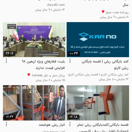
سال
diacofil.com
13 نمایش
7 سال پیش
روزنامه هفت صبح
11 نمایش
9 سال پیش
24:16
00:34
کمد بایگانی ریلی | قفسه بایگانی
بلیت قطارهای ویژه اربعین ۹۸
ریلی کارنو
افزایش قیمت ندارند
کمد ریلی بایگانی کارنو | قفسه ریلی بایگانی کارنو
پرتال حمل و نقل iranway
42 نمایش
8 سال پیش
15 نمایش
6 سال پیش
01:32
02:18
قفسه بایگانی/کمدبایگانی ریلی تمام
انبار ریلی هوشمند
اتوماتیک/فایل ریلی برقی کارسیس
اوژن سیستم جهان