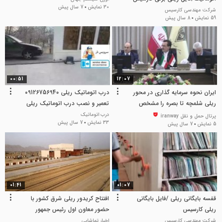
30 نمایش
7 سال پیش
شرکت مهندسی کارسیس
59 نمایش
8 سال پیش
00:51
12:07
ایران نحوه سرمایه گذاری در محور
درب اتوماتیک ریلی 09126756940
ریلی شلمچه تا بصره را مشخص
تعمیر و نصب درب اتوماتیک ریلی
نماید
درب اتوماتیک
پرتال حمل و نقل iranway
33 نمایش
7 سال پیش
5 نمایش
7 سال پیش
01:41
01:07
قفسه بایگانی ریلی /فایل بایگانی
افتتاح کریدور ریلی شرق کشور با
ریلی کارسیس
حضور معاون اول رئیس جمهور
شرکت مهندسی کارسیس
اخبار تماشایی