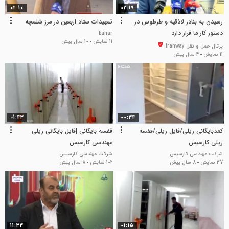
02:10
02:19
رسیدن به بنادر لاذقیه و طرطوس در
تمهیدات ستاد اربعین در مرز شلمچه
دستور کار ما قرار دارد
bahar
11 نمایش
10 سال پیش
پرتال حمل و نقل iranway
11 نمایش
4 سال پیش
01:43
00:34
کمدبایگانی ریلی/فایل ریلی/قفسه
قفسه بایگانی |فایل بایگانی ریلی
ریلی کارسیس
مهندسی کارسیس
شرکت مهندسی کارسیس
شرکت مهندسی کارسیس
37 نمایش
8 سال پیش
102 نمایش
8 سال پیش
11:33
01:15