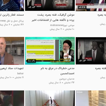
04:03
01:26
ه بصره
موشن گرافیک، فتنه بصره، پشت
مستند قطار زائرین ا
پرده و ناگفته هایى از اغتشاشات اخیر
پرتال حمل و نقل iranway
بصره و آتش كشیدن
146 نمایش
6 سال پیش
موشن نیوزmotionnews
10 نمایش
7 سال پیش
10:09
04:03
تنه بصره
مدعی خطرناک در عراق به نام
تمهیدات ستاد اربعین
احمدالحسن
bahar
11 نمایش
10 سال پیش
مدعیان دروغین
192 نمایش
8 سال پیش