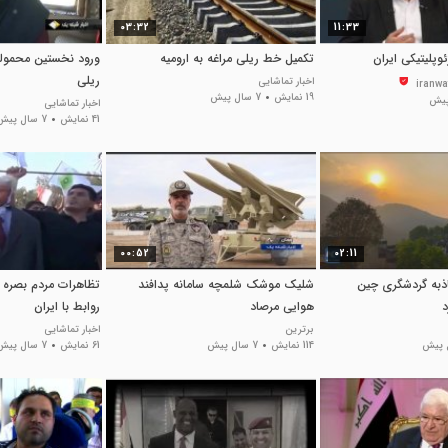
03:32
11:33
وپلیتیکی ایران
تکمیل خط ریلی مراغه به ارومیه
ورود نخستین محمول
ریلی
اخبار تماشایی
19 نمایش
7 سال پیش
اخبار تماشایی
41 نمایش
7 سال پیش
00:52
02:11
ذبه گردشگری چین
شلیک موشک شلمچه سامانه پدافند
تظاهرات مردم بصره د
د
هوایی مرصاد
روابط با ایران
برترین
اخبار تماشایی
114 نمایش
7 سال پیش
61 نمایش
7 سال پیش