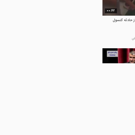
00:42
ز حادثه کنسول‌
14:37
 موجب احصاء
می شود