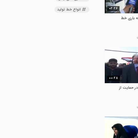
02:26
انواع خط تولید
ه باری خط
00:28
ر حمایت از