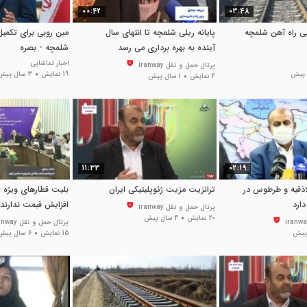
00:42
03:48
ایی راه آهن شلمچه
پایانه ریلی شلمچه تا انتهای سال
مین روبی برای تکمیل
آینده به بهره برداری می رسد
شلمچه - بصره
اخبار تماشایی
پرتال حمل و نقل iranway
19 نمایش
3 سال پیش
4 نمایش
1 سال پیش
11:33
02:19
لاذقیه و طرطوس در
ترانزیت مزیت ژئوپلیتیکی ایران
دارد
افزایش قیمت ندارند
پرتال حمل و نقل iranway
20 نمایش
4 سال پیش
پرتال حمل و نقل iranway
15 نمایش
6 سال پیش