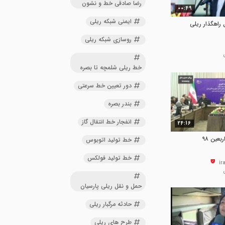
رضا صادقی خط و نشون
00:49
ایمنی شبکه ریلی
 راهگذار ریلی
روسازی شبکه ریلی
خط ریلی شلمچه تا بصره
دور تعیین خط سرعتی
بندر بصره
انفجار خط انتقال گاز
24:16
بلیت قطارهای ویژه اربعین ۹۸
خط تولید اتوبوس
خط تولید فولکس
حمل و نقل ریلی پارسیان
حادثه مرگبار ریلی
طرح های ریلی