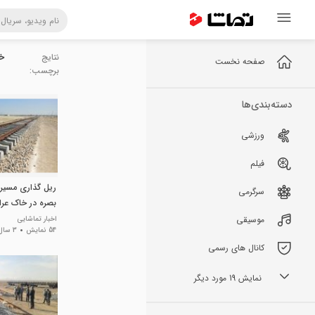
نتایج
خ
صفحه نخست
برچسب:
دسته‌بندی‌ها
ورزشی
فیلم
ریل گذاری مسیر
سرگرمی
بصره در خاک عرا
موسیقی
اخبار تماشایی
54 نمایش
3 سال پیش
کانال های رسمی
نمایش 19 مورد دیگر