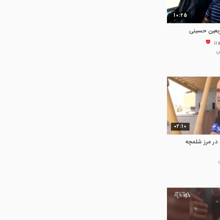
10:25
ربعین حسینی
02:10
 در مرز شلمچه