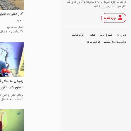
در تماشا وارد شوید تا به ویدیو‌ها و کانال‌های مد
نظر خود دسترسی پیدا کنید
آغاز عملیات اجر
وارد شوید
بصره
اخبار تماشایی
27 نمایش
2 سال پیش
درباره ما
همکاری با ما
قوانین
حریم شخصی
درخواست کانال رسمی
لوگوی تماشا
رسیدن به بنادر 
دستور کار ما قرار 
پرتال حمل و نقل iranway
11 نمایش
4 سال پیش