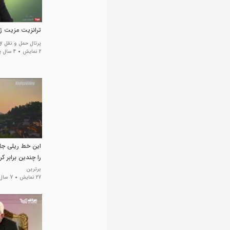
ترانزیت مزیت ژئ
پرتال حمل و نقل iranway
2 نمایش
4 سال پیش
این خط ریلی جا
را چندین برابر کر
برترین
27 نمایش
7 سال پیش