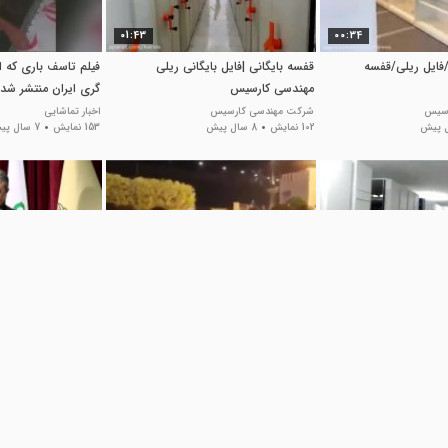
01:43
00:34
/فایل ریلی/قفسه
قفسه بایگانی |فایل بایگانی ریلی
فیلم تاسف‌ باری که ا
مهندسی کارسیس
گری ایران منتشر شد
رسیس
شرکت مهندسی کارسیس
اخبار تماشایی
102 نمایش
8 سال پیش
153 نمایش
7 سال پیش
00:32
01:15
یلی/فایل ریلی
فرار خودروهای دیپلماتیک در داستان
مرکز جهادی و تحول
کارسیس
کنسولگری ایران در بصره
ثروت های راه آهن 
رسیس
تک شو
پرتال حمل و نقل iranway
32 نمایش
7 سال پیش
13 نمایش
6 سال پیش