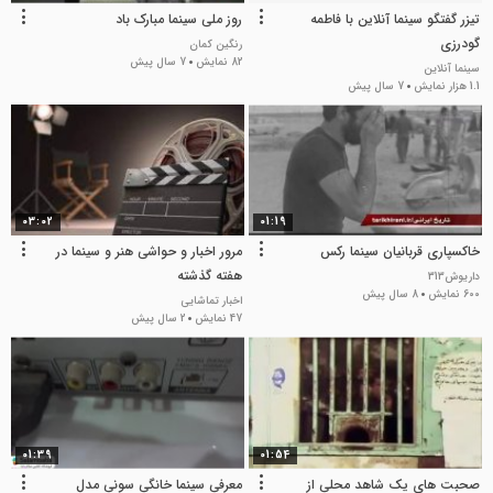
تیزر گفتگو سینما آنلاین با فاطمه
روز ملی سینما مبارک باد
گودرزی
رنگین کمان
82 نمایش
7 سال پیش
سینما آنلاین
1.1 هزار نمایش
7 سال پیش
03:02
01:19
خاکسپاری قربانیان سینما رکس
مرور اخبار و حواشی هنر و سینما در
هفته گذشته
داریوش313
600 نمایش
8 سال پیش
اخبار تماشایی
47 نمایش
2 سال پیش
01:39
01:54
صحبت های یک شاهد محلی از
معرفی سینما خانگی سونی مدل