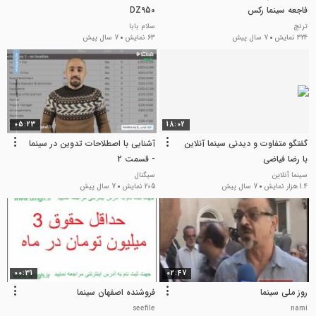
فاجعه سینما رکس
DZ950
ترنج
سلام بابا
324 نمایش
7 سال پیش
63 نمایش
7 سال پیش
05:23
18:02
گفتگو متفاوت و دیدنی سینما آنلاین
آشنایی با اصطلاحات تدوین در سینما
با رضا فیاضی
- قسمت 2
سینما آنلاین
سیگنال
1.4 هزار نمایش
7 سال پیش
205 نمایش
7 سال پیش
00:31
02:47
روز ملی سینما
فروشنده اصفهان سینما
seefile
nami