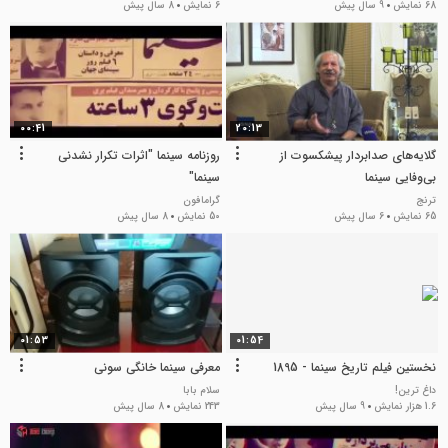
68 نمایش
9 سال پیش
6 نمایش
8 سال پیش
00:41
20:13
گلایه‌های صدابردار پیشکسوت از
روزنامه سینما "اثرات تکرار نشدنی
بی‌وفایی سینما
سینما"
ترنج
گرامافون
65 نمایش
6 سال پیش
50 نمایش
8 سال پیش
01:53
01:54
نخستین فیلم تاریخ سینما - 1895
معرفی سینما خانگی سونی
داغ ترین!
سلام بابا
1.6 هزار نمایش
9 سال پیش
243 نمایش
8 سال پیش