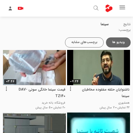
نتایج
سینما
برچسب:
ویدیو ها
برچسب‌های مشابه
03:46
07:24
ناشنوایان حلقه مفقوده مخاطبان
قیمت سینما خانگی سونی DAV-
سینما
TZ140
همشهری
فروشگاه بانه خرید
42 نمایش
7 سال پیش
20 نمایش
5 سال پیش