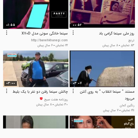
01:55
00:52
روز ملی سینما گرامی باد
سینما خانگی سونی مدل X70D
ترنج
http://banehkhanegi.com
83 نمایش
8 سال پیش
22 نمایش
6 سال پیش
03:00
03:07
مستند " سینما انقلاب " به روی آنتن
چالش سینما رفتن دو نفر با یک بلیط
می‌رود
روزنامه هفت صبح
30 نمایش
8 سال پیش
رنگین کمان
211 نمایش
7 سال پیش