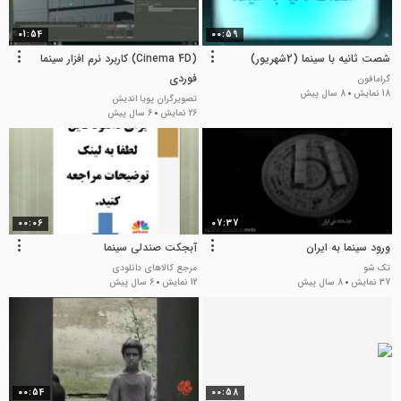
01:54
00:59
شصت ثانیه با سینما (2شهریور)
(Cinema 4D) کاربرد نرم افزار سینما
فوردی
گرامافون
18 نمایش
8 سال پیش
تصویرگران پویا اندیش
26 نمایش
6 سال پیش
00:06
07:37
ورود سینما به ایران
آبجکت صندلی سینما
تک شو
مرجع کالاهای دانلودی
37 نمایش
8 سال پیش
12 نمایش
6 سال پیش
00:54
00:58