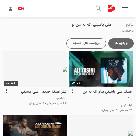
نتایج
علی یاسینی اگه به من بو
برچسب:
ویدیو ها
برچسب‌های مشابه
00:55
03:08
آهنگ علی یاسینی بنام اگه به من
تیزر آهنگ جدید " علی یاسینی "
بود
گرامافون
9.3 هزار نمایش
8 سال پیش
گرامافون
28 نمایش
2 سال پیش