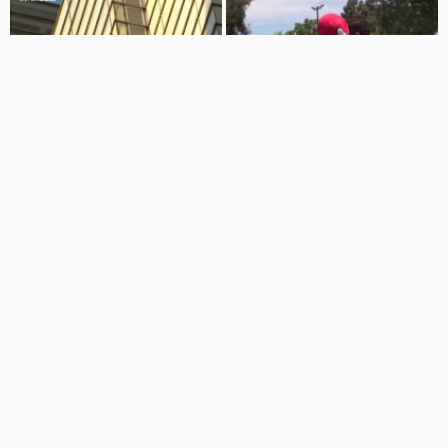
01:22
04:14
شوخی اسپایدرمن در زندگی واقعی!
اسپایدرمن فرانسه از برج هرون در
لندن بالا رفت
نماشا
3.9 هزار نمایش
10 سال پیش
مهرگان
28 نمایش
7 سال پیش
02:35
10:28
کارتون اسپایدرمن جدید X انیمیشن
انیمیشن طنز پارسا کوچولو میهمانی
مردعنکبوتی X مردعنکبوتی
خدا....وقتی جعفر خان تبدیل به جعفر
اپیزود:ددپول مرد عنکبوتی
اسپایدرمن میگردد
کلیپ کودکانه
ارغوان کیا
4.2 هزار نمایش
5 سال پیش
460 نمایش
9 سال پیش