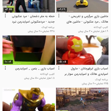
03:44
09:29
ماشین بازی سرگرمی و تفریحی -
حمله به مقر دشمنان - مرد عنکبوتی
هالک , مرد عنکبوتی - ماشین های
جدید - مردعنکبوتی اسپایدرمن نبرد
اسپایدرمن در رمپ
نهایی
کلیپ کودکانه
برنامه کودک
1.9 هزار نمایش
4 سال پیش
338 نمایش
2 سال پیش
10:02
05:05
اسباب بازی ابرقهرمانان - مارول
اسباب بازی _ بتمن _ اسپایدرمن
اسپایدی هالک و اسپایدرمن سوار بر
کلیپ کودکانه
1.8 هزار نمایش
5 سال پیش
مینی خودرو!
برنامه کودک
275 نمایش
2 سال پیش