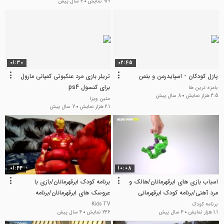
919 نمایش
4 سال پیش
01:30
02:45
پازل کودکان - اسپایدرمن و بتمن
تریلر بازی مرد عنکبوتی کمپانی مارول
برای کنسول ps4
بامزه ترین ها
4.5 هزار نمایش
8 سال پیش
متین ویزا
2.1 هزار نمایش
7 سال پیش
01:44
10:08
اسباب بازی های ابرقهرمانان/هالک و
برنامه کودک ابرقهرمانان/بازی با
مرد آهنی/برنامه کودک ابرقهرمانی
عروسک های ابرقهرمانان/برنامه
سرگرمی کودک
برنامه کودک
Kids TV
1.1 هزار نمایش
4 سال پیش
236 نمایش
4 سال پیش