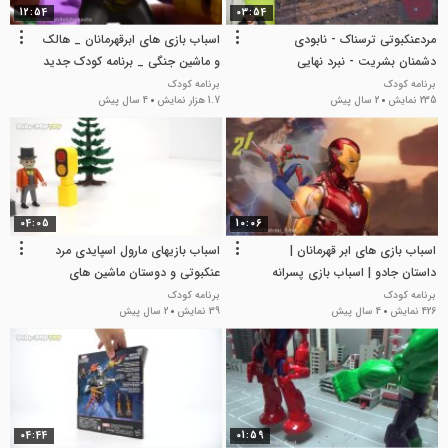
12:54
03:54
مردعنکبوتی ترسناک - نابودی
اسباب بازی های ابرقهرمانان _ هالک
دشمنان بشریت - نبرد نهایی
و ماشین جنگی _ برنامه کودک جدید
مردعنکبوتی مرد عنکبوتی
برنامه کودک
برنامه کودک
235 نمایش
2 سال پیش
1.7 هزار نمایش
4 سال پیش
04:05
10:06
اسباب بازی های ابر قهرمانان |
اسباب بازیهای مارول اسپایدی مرد
داستان جادو | اسباب بازی پسرانه
عنکبوتی و دوستان ماشین های
عنکبوتی
برنامه کودک
برنامه کودک
426 نمایش
4 سال پیش
39 نمایش
2 سال پیش
04:44
01:59