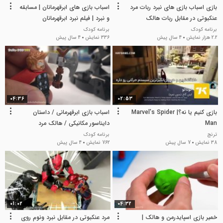
بازی اسباب بازی های نبرد ربات مرد
اسباب بازی های ابرقهرمانان | مسابقه
عنکبوتی در مقابل ربات هالک
و نبرد | فیلم نبرد ابرقهرمانان
برنامه کودک
برنامه کودک
2.2 هزار نمایش
4 سال پیش
336 نمایش
4 سال پیش
04:36
02:53
بازی کنیم یا نه؟| Marvel's Spider
اسباب بازی ابرقهرمانی / داستان
Man
دایناسور مکانیکی / هالک مرد
عنکبوتی مرد آهنی
ترنج
برنامه کودک
38 نمایش
7 سال پیش
762 نمایش
4 سال پیش
01:02
04:32
خمیر بازی اسپایدرمن و هالک |
مرد عنکبوتی در مقابل نبرد ونوم روی