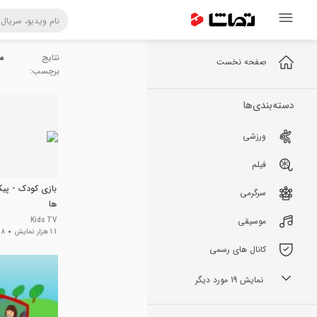
نتایج
م
صفحه نخست
برچسب:
دسته‌بندی‌ها
ورزشی
فیلم
بازی کودک - پی
سرگرمی
ها
موسیقی
Kids TV
1.1 هزار نمایش
8 سال پیش
کانال های رسمی
نمایش 19 مورد دیگر