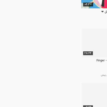
04:37
گل ❤
28:24
بچه های مهدکودکی - Finger