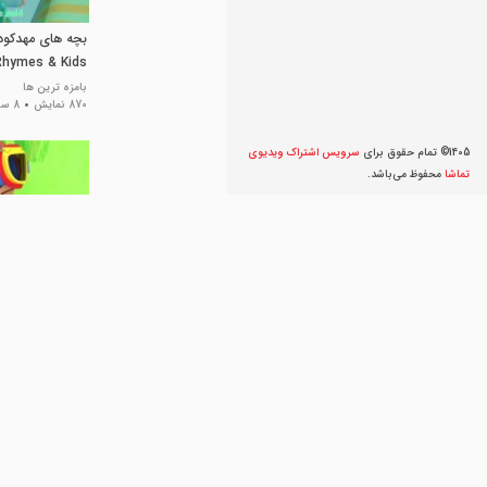
 Rhymes & Kids
Songs
بامزه ترین ها
870 نمایش
8 سال پیش
1405© تمام حقوق برای
سرویس اشتراک ویديوی
تماشا
محفوظ می‌‌باشد.
+ More Nursery
 & Kids Songs
بامزه ترین ها
468 نمایش
8 سال پیش