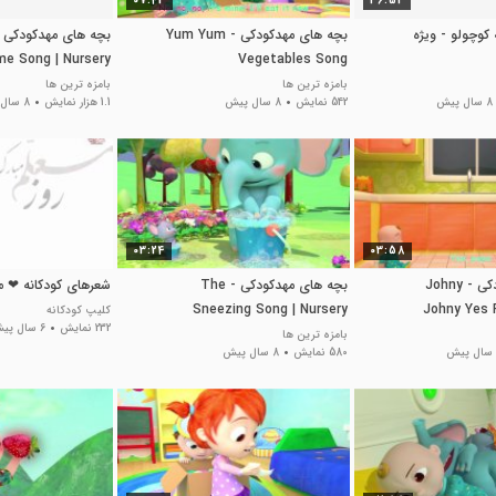
07:43
36:52
کوچولو - ویژه
بچه های مهدکودکی - Yum Yum
me Song | Nursery
Vegetables Song
mes & Kids Songs
بامزه ترین ها
بامزه ترین ها
8 سال پیش
542 نمایش
8 سال پیش
1.1 هزار نمایش
8 سال پیش
03:24
03:58
بچه های مهدکودکی - Johny
بچه های مهدکودکی - The
شعرهای کودکانه ❤ م
Sneezing Song | Nursery
Johny Yes 
کلیپ کودکانه
232 نمایش
6 سال پیش
Rhymes & Kids Songs
Rhymes
بامزه ترین ها
580 نمایش
8 سال پیش