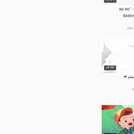
07:49
بچه های مهدکودکی - No No"
Bedti
Rhy
04:24
علم ❤