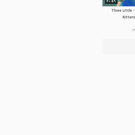
40:59
بچه های مهدکودکی - Three Little
Kitten
Rhy
1:07:49
ن ترانه ها