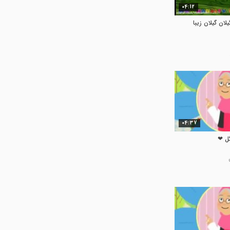
04:12
ان گیلان زیبا
04:37
گل ❤