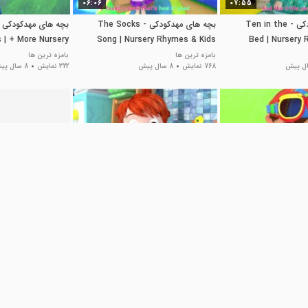
06:06
07:55
بچه های مهدکودکی - Ten in the
بچه های مهدکودکی - The Socks
s | + More Nursery
Song | Nursery Rhymes & Kids
Bed | Nursery
mes & Kids Songs
Songs
بامزه ترین ها
بامزه ترین ها
768 نمایش
8 سال پیش
322 نمایش
8 سال پیش
26:53
39:11
بچه های مهدکودکی - Toy Balloon
بچه های مهدکودکی - Top 10
شعر مهدکودک - بهتری
Popular Kids Songs | “Johny
Car Race | 
بامزه ترین ها
12.8 هزار نمایش
8 سال پیش
Johny Yes Papa
Rhymes
بامزه ترین ها
605 نمایش
8 سال پیش