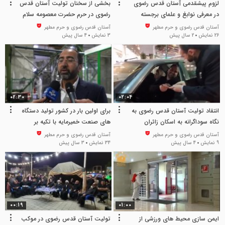
لزوم پیشقدمی آستان قدس رضوی
بخشی از سخنان تولیت آستان قدس
در معرفی نوابغ و علمای برجسته
رضوی در حرم حضرت معصومه سلام
اسلام به جامعه امروزی
الله علیها
آستان قدس رضوی و حرم مطهر
آستان قدس رضوی و حرم مطهر
26 نمایش
2 سال پیش
3 نمایش
4 سال پیش
02:30
02:04
انتقاد تولیت آستان قدس رضوی به
برای اولین بار در کشور تولید دستگاه
نگاه سوداگرانه به اسکان زائران
های صنعت خمیرمایه با تکیه بر
نوروزی در مشهد
متخصصان داخلی
آستان قدس رضوی و حرم مطهر
آستان قدس رضوی و حرم مطهر
9 نمایش
4 سال پیش
34 نمایش
3 سال پیش
00:19
01:00
ایمن سازی محیط های ورزشی از
تولیت آستان قدس رضوی در موکب