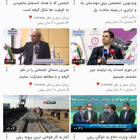
ویدیویی تخصصی برای مهندسان راه
انجمنی که با هدف انسجام بخشیدن
و ترابری در زمینه ساخت پل
به ظرفیت ها شکل گرفته است
رنگین کمان
پرتال حمل و نقل iranway
14 نمایش
8 سال پیش
13 نمایش
3 سال پیش
14:16
08:02
در حوزه احداث راه نیازمند عزم
خیرین مسائل اجتماعی را در نظر
مضاعف هستیم
گرفته و با مطالعه مشارکت نمایند
پرتال حمل و نقل iranway
پرتال حمل و نقل iranway
9 نمایش
3 سال پیش
5 نمایش
6 سال پیش
01:07
00:36
کمک وزارت دفاع به ناوگان ریلی
آغاز به کار طولانی ترین پروژه ریلی