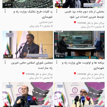
01:23
04:31
بخشی از باند دوم جاده یزد طبس
رد کلیات طرح تفکیک وزارت راه و
توسط خیرین احداث می شود
شهرسازی
اخبار تماشایی
پرتال حمل و نقل iranway
5 نمایش
4 سال پیش
5 نمایش
3 سال پیش
10:54
45:00
برنامه ها و اولویت های وزارت راه و
مجلس شورای اسلامی حامی خیرین
شهرسازی
راه ساز است
پرتال حمل و نقل iranway
پرتال حمل و نقل iranway
11 نمایش
7 سال پیش
14 نمایش
6 سال پیش