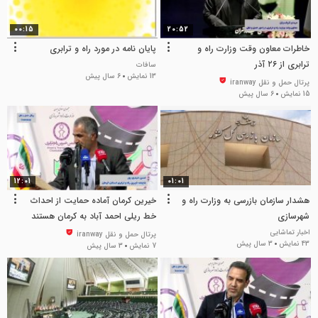
00:15
20:52
خاطرات معاون وقت وزارت راه و
پایان نامه در مورد راه و ترابری
ترابری از ۲۶ آذر
سافات
13 نمایش
6 سال پیش
پرتال حمل و نقل iranway
15 نمایش
6 سال پیش
12:01
01:01
هشدار سازمان بازرسی به وزارت راه و
خیرین کرمان آماده حمایت از احداث
شهرسازی
خط ریلی احمد آباد به کرمان هستند
اخبار تماشایی
پرتال حمل و نقل iranway
43 نمایش
3 سال پیش
7 نمایش
3 سال پیش