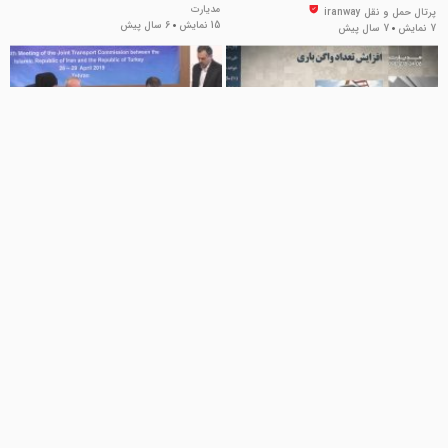
مدیارت
پرتال حمل و نقل iranway
15 نمایش
6 سال پیش
7 نمایش
7 سال پیش
00:35
00:59
تیزر عملکرد وزیر راه
امضای تفاهم نامه در حوزه حمل و
نقل بین ایران و ترکیه
مدیارت
9 نمایش
6 سال پیش
پرتال حمل و نقل iranway
15 نمایش
7 سال پیش
02:51
04:49
معرفی اجزای وینچ -از سری مباحث
مرکز تحقیقات راه و مسکن بازوی
ترابری و افزلیش بهره وری در معادن
پژوهش و آموزشی وزارت راه
زیرزمینی
ماشین آلات معادن زیرزمینی و تونل
پرتال حمل و نقل iranway