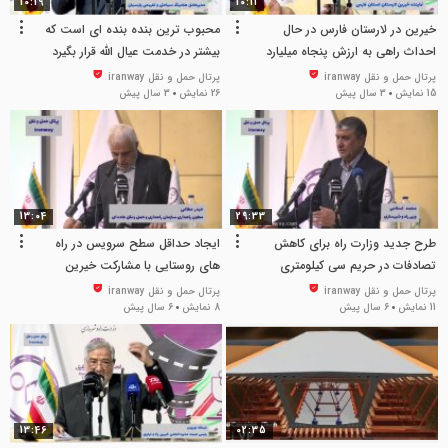
10:19
10:11
خیرین در لارستان فارس در حال
محبوب ترین بنده بنده ای است که
احداث راهی به ارزش پنجاه میلیارد
بیشتر در خدمت عیال الله قرار بگیرد
تومان هستند
پرتال حمل و نقل iranway
پرتال حمل و نقل iranway
15 نمایش
3 سال پیش
26 نمایش
3 سال پیش
13:04
29:33
طرح جدید وزارت راه برای کاهش
ایجاد حداقل سطح سرویس در راه
تصادفات در حریم سی کیلومتری
های روستایی با مشارکت خیرین
شهرها
پرتال حمل و نقل iranway
پرتال حمل و نقل iranway
11 نمایش
6 سال پیش
8 نمایش
6 سال پیش
13:46
02:35