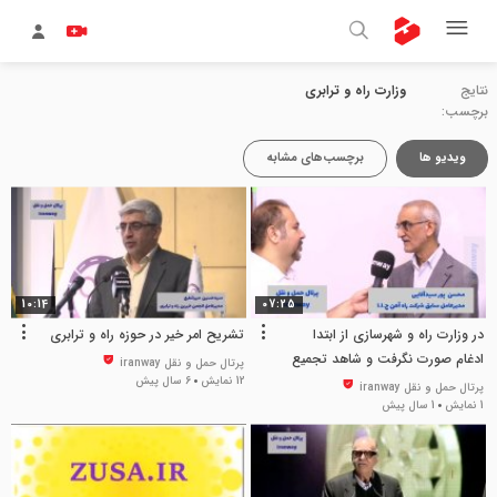
نتایج
وزارت راه و ترابری
برچسب:
ویدیو ها
برچسب‌های مشابه
10:14
07:25
در وزارت راه و شهرسازی از ابتدا
تشریح امر خیر در حوزه راه و ترابری
ادغام صورت نگرفت و شاهد تجمیع
پرتال حمل و نقل iranway
بودیم
12 نمایش
6 سال پیش
پرتال حمل و نقل iranway
1 نمایش
1 سال پیش