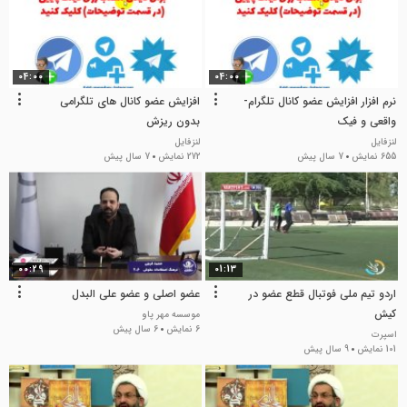
04:00
04:00
نرم افزار افزایش عضو کانال تلگرام-
افزایش عضو کانال های تلگرامی
واقعی و فیک
بدون ریزش
لنزفایل
لنزفایل
655 نمایش
7 سال پیش
272 نمایش
7 سال پیش
00:29
01:13
اردو تیم ملی فوتبال قطع عضو در
عضو اصلی و عضو علی البدل
کیش
موسسه مهر پاو
6 نمایش
6 سال پیش
اسپرت
101 نمایش
9 سال پیش