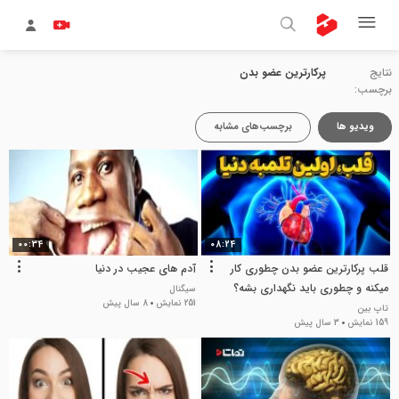
نتایج
پرکارترین عضو بدن
برچسب:
ویدیو ها
برچسب‌های مشابه
00:34
08:24
قلب پرکارترین عضو بدن چطوری کار
آدم های عجیب در دنیا
میکنه و چطوری باید نگهداری بشه؟
سیگنال
251 نمایش
8 سال پیش
تاپ بین
159 نمایش
3 سال پیش