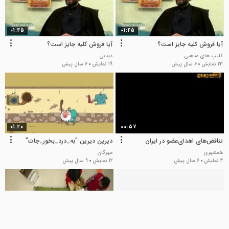
01:45
01:45
آیا فروش کلیه جایز است؟
آیا فروش کلیه جایز است؟
کلیپ های مذهبی
دیدنی
23 نمایش
6 سال پیش
19 نمایش
6 سال پیش
01:20
00:57
تناقض‌های اهدای‌عضو در ایران
دیرین دیرین "به_درد_بخور_جات"
همشهری
مهرگان
4 نمایش
6 سال پیش
12 نمایش
9 سال پیش
01:14
04:00