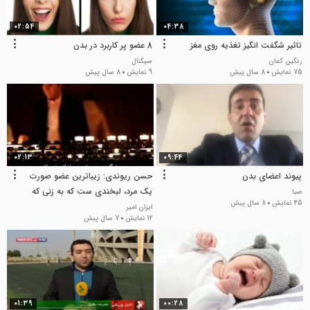
02:54
04:38
​تاثیر شگفت انگیز تغذیه روی مغز
8 عضو پر کاربرد در بدن
رنگین کمان
سیگنال
75 نمایش
8 سال پیش
9 نمایش
8 سال پیش
02:13
09:44
پیوند اعضای بدن
حسن ریوندی: زیبا‌ترین عضو صورت
یک مرد، لبخندی ست که به زنی که
صبا
45 نمایش
8 سال پیش
دوستش دارد می‌زند.
ایران امیر
12 نمایش
7 سال پیش
01:39
00:28