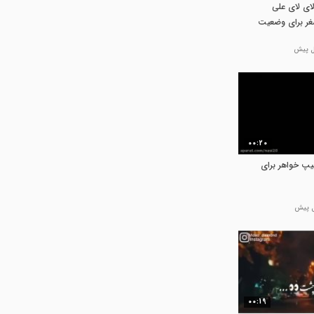
ای لای علی
غر برای وضعیت
00:20
یپ خواهر برای
00:19