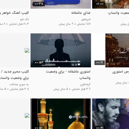
00:38
01:00
ضعیت واتساپ
غذای عاشقانه
کلیپ آهنگ خواهر بر
امپراطور
تک شو
187 نمایش
9 سال پیش
20.3 هزار نمایش
6 سال پیش
00:53
00:11
ص استوری
استوری عاشقانه - برای وضعیت
کلیپ محرم جدید / 
واتساپ
برای وضعیت واتساپ
پیش
محرمی برای استوری
گرامافون
به سوی صداقت
3.9 هزار نمایش
5 سال پیش
3.8 هزار نمایش
5 سال پیش
00:51
00:41