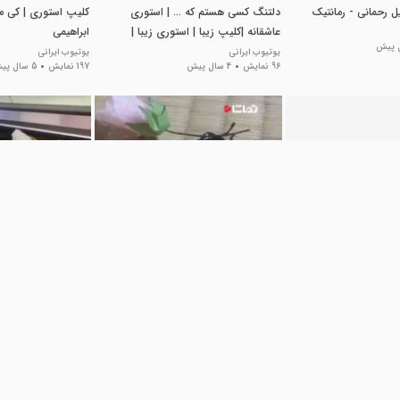
 رحمانی - رمانتیک
دلتنگ کسی هستم که ... | استوری
کلیپ استوری | کی م
عاشقانه |کلیپ زیبا | استوری زیبا |
ابراهیمی
دلتنگی
یوتیوب ایرانی
یوتیوب ایرانی
96 نمایش
4 سال پیش
197 نمایش
5 سال پیش
00:09
00:59
اول برای استوری /
سوسک رمانتیک
زندگی رمانتیک من و
لاول برای وضعیت
بامزه ترین ها
بامزه ترین ها
499 نمایش
8 سال پیش
64 نمایش
8 سال پیش
پیش
01:00
01:00