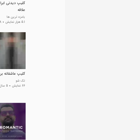
کلیپ دیدنی ابرا
علاقه
بامزه ترین ها
5.1 هزار نمایش
8 سال 
کلیپ عاشقانه ب
تک شو
66 نمایش
5 سال پیش