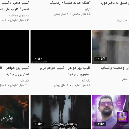
ز عشق به دختر مورد
آهنگ جدید علیسا - رمانتیک
کلیپ محرم / کلیپ ل
اصغر / کلیپ علی اص
ترنج
1.5 هزار نمایش
7 سال پیش
واتساپ
به سوی صداقت
پیش
6.3 هزار نمایش
5 سال پیش
00:20
00:57
رای وضعیت واتساپ
کلیپ روز خواهر _ کلیپ خواهر برای
کلیپ روز خواهر _ کل
استوری _ جدید
استوری _ جدید
تک شو
تک شو
1.8 هزار نمایش
6 سال پیش
3.6 هزار نمایش
6 سال پیش
00:14
03:16