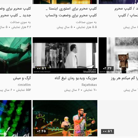
 / کلیپ محرم
کلیپ محرم برای استوری اینستا _
کلیپ محرم برای وض
ساپ / کلیپ
کلیپ محرم برای وضعیت واتساپ
جدید _ کلیپ محرم ب
وری
اینستا _ روسیاهم ح
به سوی صداقت
به سوی صداقت
 پیش
5.5 هزار نمایش
5 سال پیش
4.2 هزار نمایش
5 سال پیش
00:59
02:34
ا گم میکنم هر روز
موزیک ویدیو رمان تیغ گناه
گرگ و میش
rimixfilm
Rajattokas
پیش
70 نمایش
6 سال پیش
552 نمایش
6 سال پیش
02:45
00:59