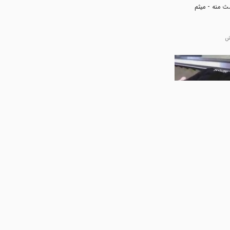
ث منه - میثم
00:45
 بالش
00:59