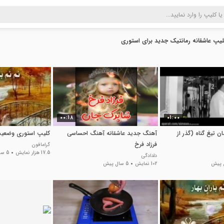
یپ عاشقانه رمانتیک جدید برای استوری
00:18
01:00
 تیغ گناه (گذر از
آهنگ جدید عاشقانه آهنگ احساسی
کلیپ استوری وضعی
فرزاد فرخ
گرامافون
17.5 هزار نمایش
5 سال پیش
دلدادگی
102 نمایش
5 سال پیش