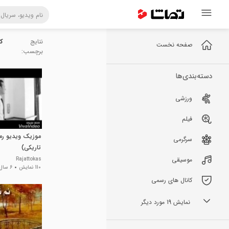
نتایج
کل
صفحه نخست
برچسب:
دسته‌بندی‌ها
ورزشی
فیلم
موزیک ویدیو رمان
سرگرمی
تاریکی)
موسیقی
Rajattokas
110 نمایش
6 سال پیش
کانال های رسمی
نمایش 19 مورد دیگر