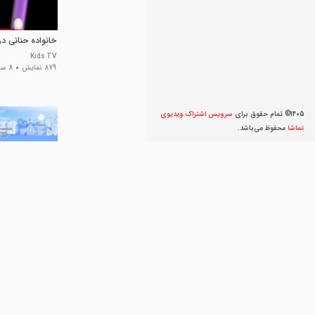
خانواده حنانی در
Kids TV
879 نمایش
8 سال پیش
1405© تمام حقوق برای
سرویس اشتراک ویديوی
تماشا
محفوظ می‌‌باشد.
خانواده پوچز | ک
پوچز با دوبله فا
کلیپ کودکانه
0 نمایش
3 سال پیش