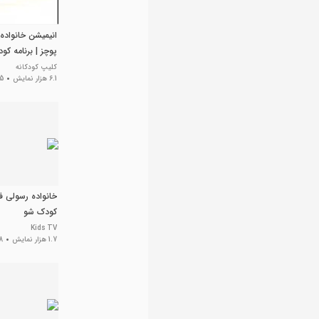
انیمیشن خانواده 
پوچز | برنامه کو
کلیپ کودکانه
6.1 هزار نمایش
5 سال پی
خانواده رسولی فی
کودک شو
Kids TV
1.7 هزار نمایش
8 سال 