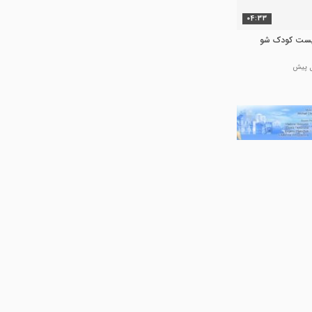
04:33
لیست کودک شو
21:33
ن کودک خانواده