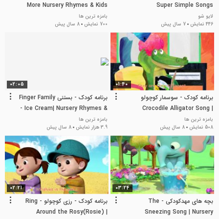
More Nursery Rhymes & Kids
Super Simple Songs
Songs
لایو شو
بامزه ترین ها
446 نمایش
7 سال پیش
700 نمایش
8 سال پیش
02:05
01:40
برنامه کودک - سوسمار کوچولو
برنامه کودک - بستنی Finger Family
- Ice Cream| Nursery Rhymes &
Crocodile Alligator Song |
Kids Songs - ABCkidTV
Nursery Rhymes & Kids Songs -
بامزه ترین ها
بامزه ترین ها
508 نمایش
8 سال پیش
3.9 هزار نمایش
8 سال پیش
02:21
03:24
بچه های مهدکودکی - The
برنامه کودک - رزی کوچولو - Ring
Around the Rosy(Rosie) |
Sneezing Song | Nursery