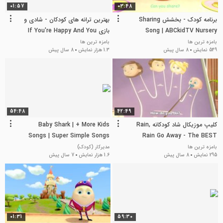
01:57
03:48
برنامه کودک - بخشش Sharing
بهترین ترانه های کودکان - شادی و
Song | ABCkidTV Nursery
بازی If You're Happy And You
Know It - THE BEST Song for
Rhymes & Kids Songs
بامزه ترین ها
بامزه ترین ها
549 نمایش
8 سال پیش
1.3 هزار نمایش
8 سال پیش
Children
54:48
42:49
کلیپ موزیکال شاد کودکانه Rain,
Baby Shark | + More Kids
Songs | Super Simple Songs
Rain Go Away - The BEST
Songs and Nursery Rhymes for
بامزه ترین ها
مدیرکار (کودک)
295 نمایش
8 سال پیش
1.6 هزار نمایش
7 سال پیش
Children | LooLoo Kids
01:31
59:30