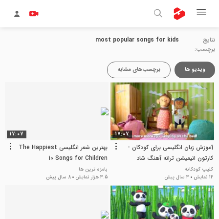
نتایج
most popular songs for kids
برچسب:
ویدیو ها
برچسب‌های مشابه
17:07
17:07
آموزش زبان انگلیسی برای کودکان -
بهترین شعر انگلیسی The Happiest
کارتون انیمیشن ترانه آهنگ شاد
10 Songs for Children
زیرنویس
کلیپ کودکانه
بامزه ترین ها
14 نمایش
3 سال پیش
3.5 هزار نمایش
8 سال پیش