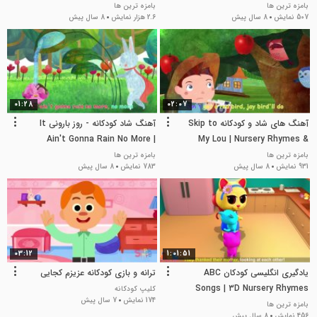
Channel
Nursery Rhymes and Songs for
بامزه ترین ها
بامزه ترین ها
507 نمایش
8 سال پیش
2.6 هزار نمایش
8 سال پیش
Children | LooLoo Kids
01:28
02:07
آهنگ های شاد و کودکانه Skip to
آهنگ شاد کودکانه - روز بارونی It
Ain't Gonna Rain No More |
My Lou | Nursery Rhymes &
Nursery Rhymes & Kids Songs
Kids Songs - ABCkidTV
بامزه ترین ها
بامزه ترین ها
931 نمایش
8 سال پیش
783 نمایش
8 سال پیش
03:12
1:01:51
یادگیری انگلیسی کودکان ABC
ترانه و بازی کودکانه عزیزم کجایی
Songs | 3D Nursery Rhymes
کلیپ کودکانه
174 نمایش
7 سال پیش
بامزه ترین ها
456 نمایش
8 سال پیش