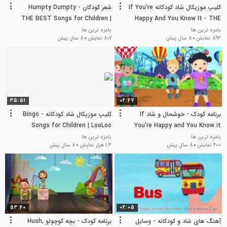
کلیپ موزیکال شاد کودکانه If You're
شعر کودکان Humpty Dumpty -
THE BEST Songs for Children |
Happy And You Know It - THE
LooLoo Kids
BEST Nursery Rhymes and
بامزه ترین ها
بامزه ترین ها
893 نمایش
8 سال پیش
802 نمایش
8 سال پیش
Songs for Children
35:51
02:47
برنامه کودک - خوشحال و شاد If
کلیپ موزیکال شاد کودکانه Bingo -
Songs for Children | LooLoo
You're Happy and You Know it
Kids
بامزه ترین ها
بامزه ترین ها
400 نمایش
8 سال پیش
1.3 هزار نمایش
8 سال پیش
53:40
02:05
آهنگ های شاد و کودکانه - وسایل
برنامه کودک - بچه کوچولو Hush,