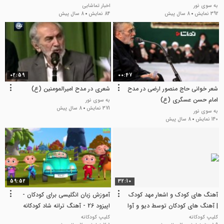
به سوی نور
اخبار تماشایی
392 نمایش
8 سال پیش
84 نمایش
8 سال پیش
02:59
00:47
شعر خوانی حاج منصور ارضی در مدح
شعری در مدح امیرالمومنین (ع)
امام حسن عسگری (ع)
به سوی نور
371 نمایش
8 سال پیش
به سوی نور
140 نمایش
8 سال پیش
59:52
32:10
آهنگ های کودک و اشعار مهد کودک
آموزش زبان انگلیسی برای کودکان -
| آهنگ های کودکان توسط دیو و آوا
اپیزود 26 - آهنگ ترانه شاد کودکانه
کلیپ کودکانه
کلیپ کودکانه