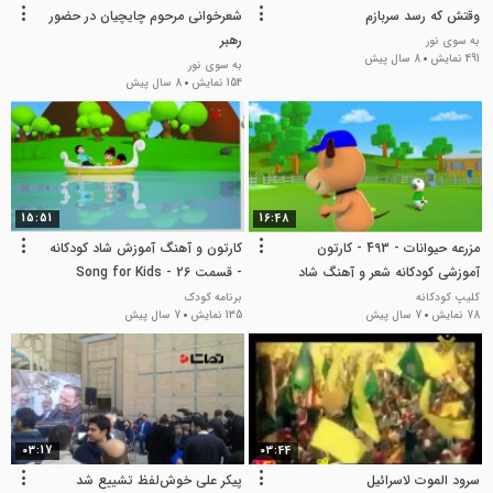
وقتش که رسد سربازم
شعرخوانی مرحوم چایچیان در حضور
رهبر
به سوی نور
491 نمایش
8 سال پیش
به سوی نور
154 نمایش
8 سال پیش
15:51
16:48
مزرعه حیوانات - 493 - کارتون
کارتون و آهنگ آموزش شاد کودکانه
آموزشی کودکانه شعر و آهنگ شاد
- قسمت 26 - Song for Kids
زبان انگلیسی
کلیپ کودکانه
برنامه کودک
78 نمایش
7 سال پیش
135 نمایش
7 سال پیش
03:17
03:44
سرود الموت لاسرائیل
پیکر علی خوش‌لفظ تشییع شد