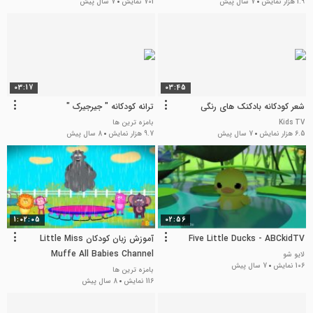
1.9 هزار نمایش
7 سال پیش
701 نمایش
7 سال پیش
03:17
03:45
شعر کودکانه بادکنک های رنگی
ترانه کودکانه " جیرجیرک "
Kids TV
بامزه ترین ها
6.5 هزار نمایش
7 سال پیش
9.7 هزار نمایش
8 سال پیش
1:02:05
02:56
Five Little Ducks - ABCkidTV
آموزش زبان کودکان Little Miss
Muffe All Babies Channel
لایو شو
106 نمایش
7 سال پیش
بامزه ترین ها
116 نمایش
8 سال پیش