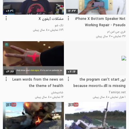
06:31
14:33
iPhone X Bottom Speaker Not
مشکلات آیفون X
Working Repair - Pseudo
تک شو
179 نمایش
8 سال پیش
Soldering
فری جی اس ام
36 نمایش
7 سال پیش
03:44
07:14
ارور the program can't start
Learn words from the news on
the theme of health
because msvcr110.dll is missing
Tamirpc.net
شادیبخش
1 هزار نمایش
8 سال پیش
12 نمایش
8 سال پیش