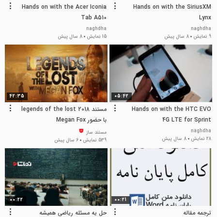
Hands on with the Acer Iconia
Hands on with the SiriusXM
Tab A510
Lynx
naghdha
naghdha
9 نمایش
8 سال پیش
15 نمایش
8 سال پیش
42:35
05:42
Hands on with the HTC EVO
مستند 2018 legends of the lost
4G LTE for Sprint
با حضور Megan Fox
naghdha
مستند ساز
28 نمایش
8 سال پیش
539 نمایش
6 سال پیش
00:22
00:21
ترجمه مقاله
حل یه مسئله ریاضی همیشه