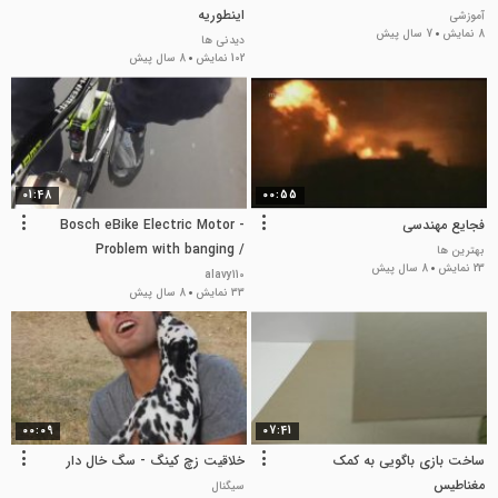
اینطوریه
آموزشی
8 نمایش
7 سال پیش
دیدنی ها
102 نمایش
8 سال پیش
01:48
00:55
فجایع مهندسی
Bosch eBike Electric Motor -
Problem with banging /
بهترین ها
23 نمایش
8 سال پیش
clacking / noises from
alavy110
33 نمایش
8 سال پیش
Justebikes.co.uk
00:09
07:41
ساخت بازی باگویی به کمک
خلاقیت زچ کینگ - سگ خال دار
مغناطیس
سیگنال