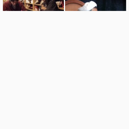
00:11
03:55
A Pilgrimage with Satisfaction
خلاقیت زچ کینگ - کفش سفید
| Alireza Panahian
سیگنال
16 نمایش
8 سال پیش
زینبیون تی وی
5 نمایش
6 سال پیش
00:08
00:06
خلاقیت زچ کینگ - هنگ لپ تاب
خلاقیت زچ کینگ - تصویر مثلا ثابت
سیگنال
سیگنال
12 نمایش
8 سال پیش
15 نمایش
8 سال پیش