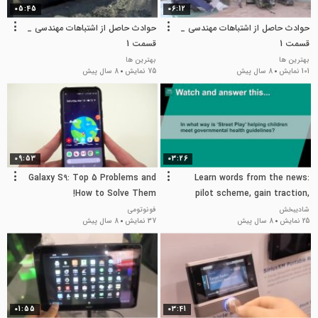
05:45
06:12
حوادث حاصل از اشتباهات مهندسی _
حوادث حاصل از اشتباهات مهندسی _
قسمت 1
قسمت 1
بهترین ها
بهترین ها
101 نمایش
8 سال پیش
75 نمایش
8 سال پیش
09:53
03:26
Galaxy S9: Top 5 Problems and
Learn words from the news:
How to Solve Them!
pilot scheme, gain traction,
draw inspiration, guidelines,
شادیبخش
فونوتومی
25 نمایش
8 سال پیش
37 نمایش
8 سال پیش
champion
01:55
03:41