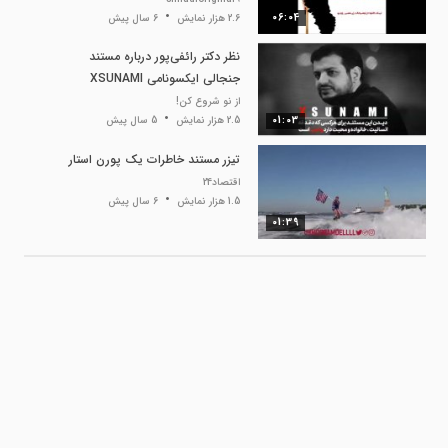
06:04
2.6 هزار نمایش
6 سال پیش
نظر دکتر رائفی‌پور درباره مستند
جنجالی ایکسونامی XSUNAMI
از نو شروع کن!
01:03
2.5 هزار نمایش
5 سال پیش
تیزر مستند خاطرات یک پورن استار
اقتصاد24
1.5 هزار نمایش
6 سال پیش
01:39