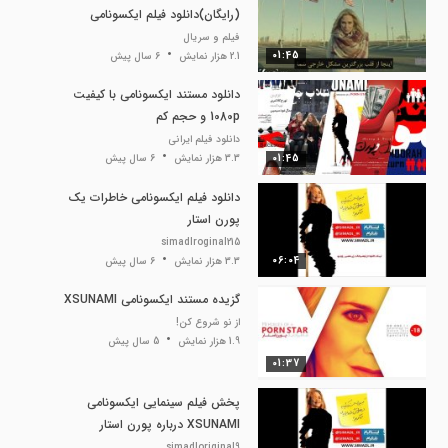
(رایگان)دانلود فیلم ایکسونامی
فیلم و سریال
01:45
2.1 هزار نمایش
6 سال پیش
دانلود مستند ایکسونامی با کیفیت
1080p و حجم کم
دانلود فیلم ایرانی
01:45
3.3 هزار نمایش
6 سال پیش
دانلود فیلم ایکسونامی خاطرات یک
پورن استار
simadlroginal215
06:04
3.3 هزار نمایش
6 سال پیش
گزیده مستند ایکسونامی XSUNAMI
از نو شروع کن!
1.9 هزار نمایش
5 سال پیش
01:37
پخش فیلم سینمایی ایکسونامی
XSUNAMI درباره پورن استار
simadloriginal9