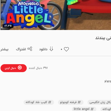
ویدیو
03:35
ی ببندند
دانلود
اشتراک
بیشتر
0
397 دنبال کننده
دنبال کردن
وچولو
ال زبان انگلیسی
فرشته کوچولو
کلیپ شاد کودکانه
کودکانه
little angel