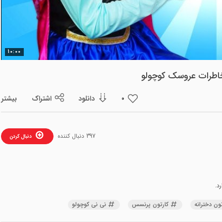
ویدیو
10:00
 خاطرات عروسک کوچولو
دانلود
اشتراک
بیشتر
0
397 دنبال کننده
دنبال کردن
د.
تون دخترانه
کارتون پرنسس
نی نی کوچولو