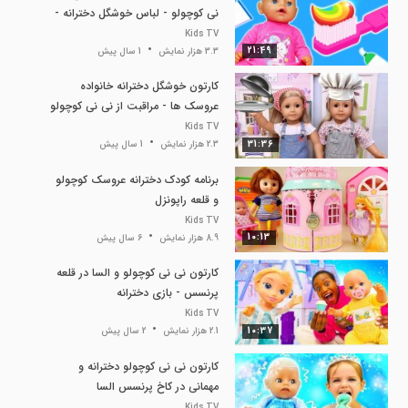
نی کوچولو - لباس خوشگل دخترانه -
سرسره توپ رنگی
Kids TV
21:49
3.3 هزار نمایش
1 سال پیش
کارتون خوشگل دخترانه خانواده
عروسک ها - مراقبت از نی نی کوچولو
و آشپزی رستوران
Kids TV
31:36
2.3 هزار نمایش
1 سال پیش
برنامه کودک دخترانه عروسک کوچولو
و قلعه راپونزل
Kids TV
10:13
8.9 هزار نمایش
6 سال پیش
کارتون نی نی کوچولو و السا در قلعه
پرنسس - بازی دخترانه
Kids TV
10:37
2.1 هزار نمایش
2 سال پیش
کارتون نی نی کوچولو دخترانه و
مهمانی در کاخ پرنسس السا
Kids TV