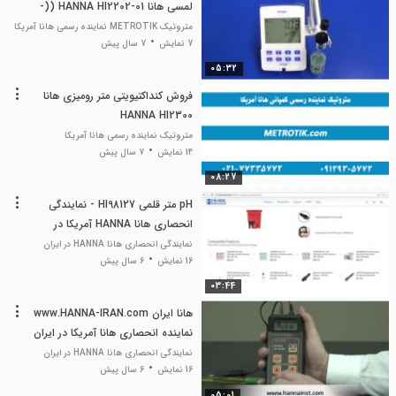
لمسی هانا HANNA HI2202-01 ((-
متروتیک 02177335772))
متروتیک METROTIK نماینده رسمی هانا آمریکا
7 نمایش
7 سال پیش
05:32
فروش کنداکتیویتی متر رومیزی هانا
HANNA HI2300
متروتیک نماینده رسمی هانا آمریکا
14 نمایش
7 سال پیش
08:27
pH متر قلمی HI98127 - نمایندگی
انحصاری هانا HANNA آمریکا در
تهران
نمایندگی انحصاری هانا HANNA در ایران
16 نمایش
6 سال پیش
03:44
هانا ایران www.HANNA-IRAN.com
نماینده انحصاری هانا آمریکا در ایران
نمایندگی انحصاری هانا HANNA در ایران
16 نمایش
6 سال پیش
05:01