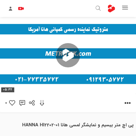
پخش
05:32
ویدیو
0
پی اچ متر بیسیم و نمایشگر لمسی هانا HANNA HI2202-01