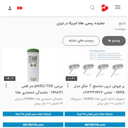
نتایج
نماینده رسمی هانا آمریکا در ایران
برچسب:
ویدیو ها
برچسب‌های مشابه
05:01
00:20
پر فروش ترین دماسنج T شکل مدل
بررسی pH/EC/TDS متر قلمی
HI145 - تماس 02133311427
HI98131 - نمایندگی انحصاری هانا
HANNA آمریکا در تهران
تجهیزات اندازه گیری هانا HANNA - متروتیک
نمایندگی انحصاری هانا HANNA در ایران
9 نمایش
6 سال پیش
42 نمایش
6 سال پیش