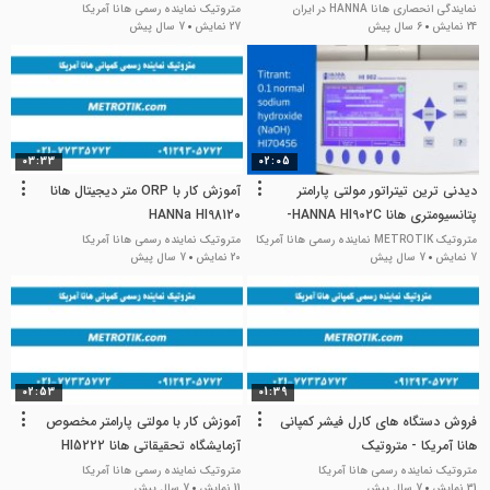
آمریکا در تهران
نمایندگی انحصاری هانا HANNA در ایران
متروتیک نماینده رسمی هانا آمریکا
24 نمایش
6 سال پیش
27 نمایش
7 سال پیش
03:33
02:05
دیدنی ترین تیتراتور مولتی پارامتر
آموزش کار با ORP متر دیجیتال هانا
پتانسیومتری هانا HANNA HI902C-
HANNa HI98120
متروتیک (( 02177335772))
متروتیک METROTIK نماینده رسمی هانا آمریکا
متروتیک نماینده رسمی هانا آمریکا
7 نمایش
7 سال پیش
20 نمایش
7 سال پیش
02:53
01:39
فروش دستگاه های کارل فیشر کمپانی
آموزش کار با مولتی پارامتر مخصوص
هانا آمریکا - متروتیک
آزمایشگاه تحقیقاتی هانا HI5222
متروتیک نماینده رسمی هانا آمریکا
متروتیک نماینده رسمی هانا آمریکا
31 نمایش
7 سال پیش
11 نمایش
7 سال پیش