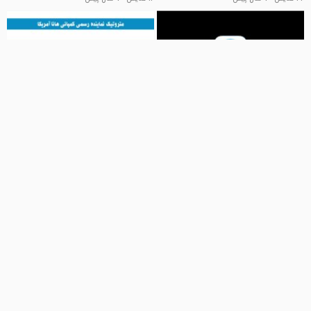
03:15
01:27
پاسخگویی سریع و 24 ساعته فقط در
آموزش کار با رفرکتومتر اتیلن گلیکول
متروتیک-متروتیک02177335772
هانا HANNA HI96831
متروتیک METROTIK نماینده رسمی هانا آمریکا
متروتیک نماینده رسمی هانا آمریکا
34 نمایش
6 سال پیش
40 نمایش
7 سال پیش
04:43
04:50
تاثیر دما بر میزان کنداکتیویتی در مدل
بررسی pH/EC/DO متر رومیزی
EC متر هانا HI3512
HI2020 - نمایندگی انحصاری هانا
HANNA آمریکا در تهران
متروتیک نماینده رسمی هانا آمریکا
نمایندگی انحصاری هانا HANNA در ایران
10 نمایش
7 سال پیش
13 نمایش
6 سال پیش