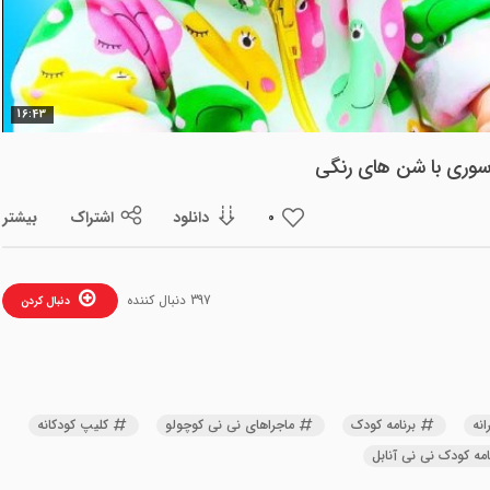
ویدیو
16:43
اسوری با شن های رنگی
دانلود
اشتراک
بیشتر
0
397 دنبال کننده
دنبال کردن
انه
برنامه کودک
ماجراهای نی نی کوچولو
کلیپ کودکانه
امه کودک نی نی آنابل