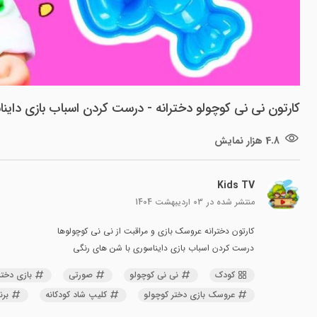
کارتون نی نی کوچولو دخترانه - درست کردن اسباب بازی داین
4.8 هزار نمایش
Kids TV
منتشر شده در
03 اردیبهشت 1404
کارتون دخترانه عروسک بازی و مراقبت از نی نی کوچولوها
درست کردن اسباب بازی دایناسوری با شن های رنگی
کودک
نی نی کوچولو
صورتی
بازی دختر
عروسک بازی دختر کوچولو
کلیپ شاد کودکانه
برن