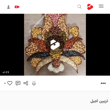
پخش
01:27
ویدیو
0
تزیین آجیل