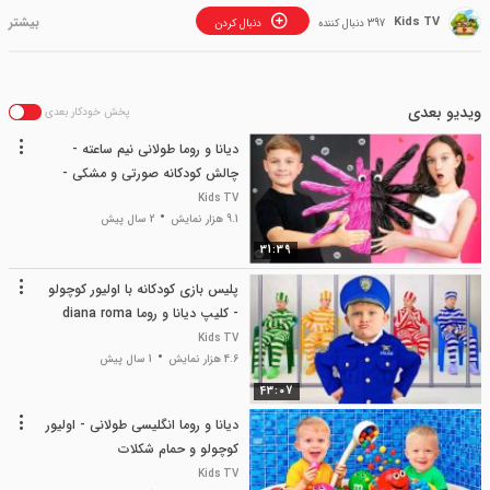
Kids TV
397 دنبال کننده
دنبال کردن
ویدیو بعدی
پخش خودکار بعدی
دیانا و روما طولانی نیم ساعته -
چالش کودکانه صورتی و مشکی -
diana and roma
Kids TV
9.1 هزار نمایش
2 سال پیش
31:39
پلیس بازی کودکانه با اولیور کوچولو
- کلیپ دیانا و روما diana roma
Kids TV
4.6 هزار نمایش
1 سال پیش
43:07
دیانا و روما انگلیسی طولانی - اولیور
کوچولو و حمام شکلات
Kids TV