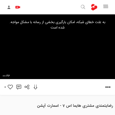
s
.به علت خطای شبکه، امکان بارگیری بخشی از رسانه با مشکل مواجه
s
شده است
a
l
.
00:26
0
رضایتمندی مشتری هایما اس 7 - اسمارت آپشن