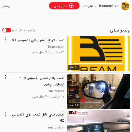
beamoption
0 دنبال کننده
دنبال کردن
ویدیو بعدی
پخش خودکار بعدی
نصب انواع آپشن های لکسوس NX
beamoption
73 نمایش
7 سال پیش
00:21
نصب رادار جانبی لکسوسnx -
اسمارت آپشن
smartoption
37 نمایش
7 سال پیش
00:26
آپشن های قابل نصب روی لکسوس
NX
smartoption