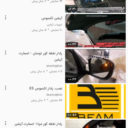
64 نمایش
6 سال پیش
02:31
آپشن لکسوس
شهراب آپشن
20 نمایش
5 سال پیش
00:32
رادار نقطه کور توسان - اسمارت
آپشن
smartoption
107 نمایش
8 سال پیش
00:33
نصب رادار لکسوس ES
beamoption
57 نمایش
7 سال پیش
00:56
رادار نقطه کور مزدا- اسمارت آپشن