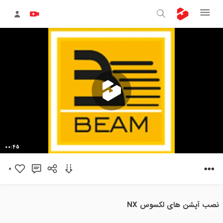
پخش
00:45
ویدیو
0
نصب آپشن های لکسوس NX